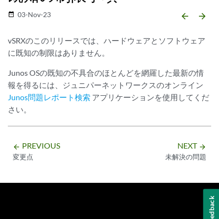
03-Nov-23
date_range
arrow_backward
arrow_forward
vSRXのこのリリースでは、ハードウェアとソフトウェア
に既知の制限はありません。
Junos OSの既知の不具合のほとんどを網羅した最新の情
報を得るには、ジュニパーネットワークスのオンライン
Junos問題レポート検索
アプリケーションを使用してくだ
さい。
PREVIOUS
NEXT
arrow_backward
arrow_forward
変更点
未解決の問題
Feedback