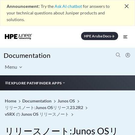
close
Announcement:
Try the
Ask AI chatbot
for answers to
your technical questions about Juniper products and
solutions.
HPE Aruba Docs
arrow_forward
Documentation
Menu
EXPLORE PATHFINDER APPS
Home
Documentation
Junos OS
リリースノート:Junos OSリリース23.2R2
vSRX の Junos OS リリースノート
リリースノート:Junos OSリ