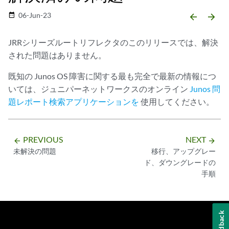
06-Jun-23
date_range
arrow_backward
arrow_forward
JRRシリーズルートリフレクタのこのリリースでは、解決
された問題はありません。
既知の Junos OS 障害に関する最も完全で最新の情報につ
いては、ジュニパーネットワークスのオンライン
Junos 問
題レポート検索アプリケーションを
使用してください。
PREVIOUS
NEXT
arrow_backward
arrow_forward
未解決の問題
移行、アップグレー
ド、ダウングレードの
手順
Feedback