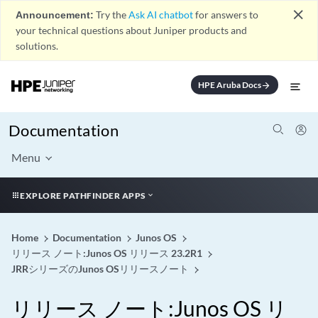
close
Announcement:
Try the
Ask AI chatbot
for answers to
your technical questions about Juniper products and
solutions.
HPE Aruba Docs
arrow_forward
Documentation
Menu
EXPLORE PATHFINDER APPS
Home
Documentation
Junos OS
リリース ノート:Junos OS リリース 23.2R1
JRRシリーズのJunos OSリリースノート
リリース ノート:Junos OS リ