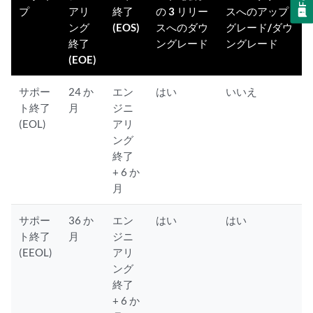
プ
アリ
終了
の 3 リリー
スへのアップ
ング
(EOS)
スへのダウ
グレード/ダウ
終了
ングレード
ングレード
(EOE)
サポー
24 か
エン
はい
いいえ
ト終了
月
ジニ
(EOL)
アリ
ング
終了
+ 6 か
月
サポー
36 か
エン
はい
はい
ト終了
月
ジニ
(EEOL)
アリ
ング
終了
+ 6 か