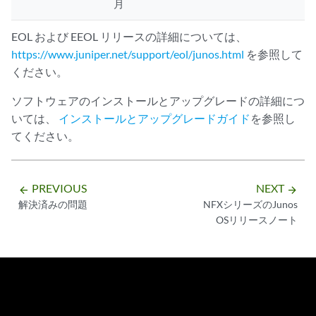
月
EOL および EEOL リリースの詳細については、
https://www.juniper.net/support/eol/junos.html
を参照して
ください。
ソフトウェアのインストールとアップグレードの詳細につ
いては、
インストールとアップグレードガイド
を参照し
てください。
PREVIOUS
NEXT
arrow_backward
arrow_forward
解決済みの問題
NFXシリーズのJunos
OSリリースノート