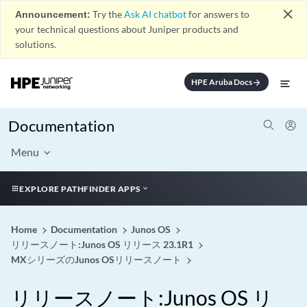
close
Announcement:
Try the
Ask AI chatbot
for answers to
your technical questions about Juniper products and
solutions.
HPE Aruba Docs
arrow_forward
Documentation
Menu
EXPLORE PATHFINDER APPS
Home
Documentation
Junos OS
リリースノート:Junos OS リリース 23.1R1
MXシリーズのJunos OSリリースノート
リリースノート:Junos OS リ