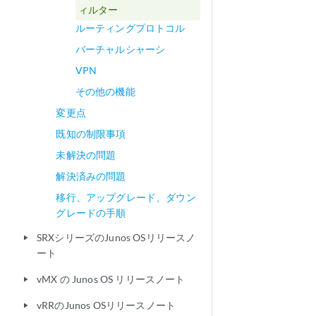
ィルター
ルーティングプロトコル
バーチャルシャーシ
VPN
その他の機能
変更点
既知の制限事項
未解決の問題
解決済みの問題
移行、アップグレード、ダウン
グレードの手順
SRXシリーズのJunos OSリリースノ
play_arrow
ート
vMX の Junos OS リリースノート
play_arrow
vRRのJunos OSリリースノート
play_arrow