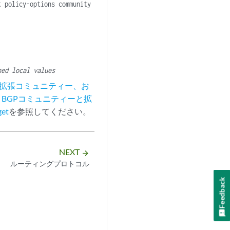
t policy-options community
ned local values
、拡張コミュニティー、お
、
BGPコミュニティーと拡
get
を参照してください。
NEXT
arrow_forward
ルーティングプロトコル
Feedback