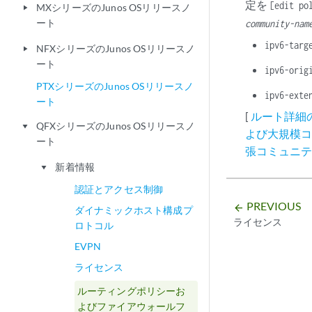
定を
[edit po
MXシリーズのJunos OSリリースノ
play_arrow
ート
community-nam
ipv6-targ
NFXシリーズのJunos OSリリースノ
play_arrow
ート
ipv6-orig
PTXシリーズのJunos OSリリースノ
ipv6-exte
ート
[
ルート詳細
QFXシリーズのJunos OSリリースノ
play_arrow
よび大規模
ート
張コミュニ
新着情報
play_arrow
認証とアクセス制御
PREVIOUS
arrow_backward
ダイナミックホスト構成プ
ライセンス
ロトコル
EVPN
ライセンス
ルーティングポリシーお
よびファイアウォールフ