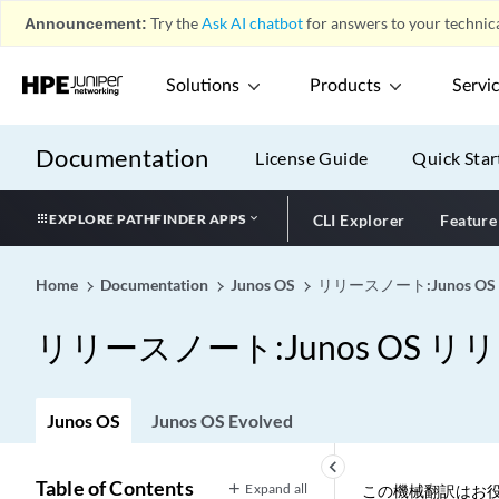
Announcement:
Try the
Ask AI chatbot
for answers to your technica
Solutions
Products
Servi
Documentation
License Guide
Quick Star
EXPLORE PATHFINDER APPS
CLI Explorer
Feature
Home
Documentation
Junos OS
リリースノート:Junos OS 
リリースノート:Junos OS リリー
Junos OS
Junos OS Evolved
keyboard_arrow_left
Table of Contents
Expand all
この機械翻訳はお役