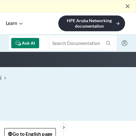
close
HPE Aruba Networking
Learn
arrow_forward
documentation
Ask AI
報
keyboard_arrow_right
Go to English page