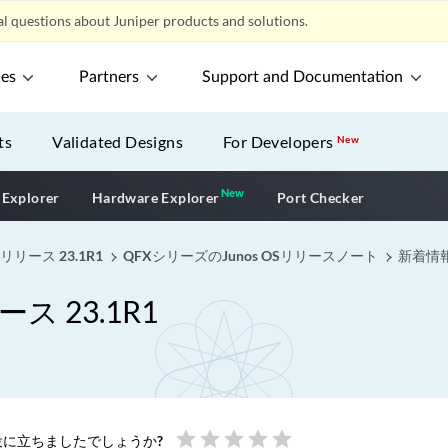
l questions about Juniper products and solutions.
ces
Partners
Support and Documentation
ts
Validated Designs
For Developers
New
New
New application
 Explorer
Hardware Explorer
Port Checker
リリース 23.1R1
QFXシリーズのJunos OSリリースノート
新着情
ス 23.1R1
star
star
star
star
star
に立ちましたでしょうか?