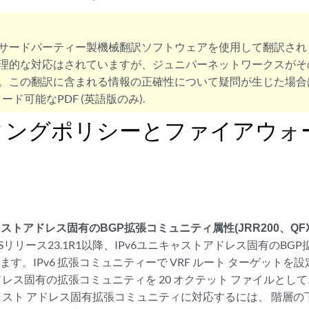
サードパーティー製機械翻訳ソフトウェアを使用して翻訳され
理的な対応はされていますが、ジュニパーネットワークスがそ
。この翻訳に含まれる情報の正確性について疑問が生じた場合
ード可能なPDF (英語版のみ).
ィングポリシーとファイアウォ
ャストアドレス固有のBGP拡張コミュニティ属性(JRR200、QF
os OSリリース23.1R1以降、IPv6ユニキャストアドレス固有の
す。IPv6 拡張コミュニティーで VRF ルート ターゲットを設定
ドレス固有の拡張コミュニティを 20 オクテット ファイルとし
キャスト アドレス固有拡張コミュニティに対応するには、 階層の下で