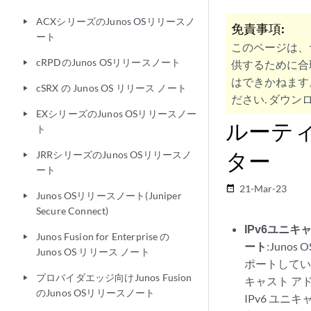
ACXシリーズのJunos OSリリースノ
play_arrow
免責事項:
ート
このページは、
cRPDのJunos OSリリースノート
供するために合
play_arrow
はできかねます
cSRX の Junos OS リリース ノート
play_arrow
ださい. ダウンロ
EXシリーズのJunos OSリリースノー
play_arrow
ルーテ
ト
ター
JRRシリーズのJunos OSリリースノ
play_arrow
ート
21-Mar-23
date_range
Junos OSリリースノート(Juniper
play_arrow
Secure Connect)
IPv6ユニキ
Junos Fusion for Enterprise の
play_arrow
ート
:Jun
Junos OS リリース ノート
ポートしていま
プロバイダエッジ向けJunos Fusion
play_arrow
キャスト ア
のJunos OSリリースノート
IPv6 ユニ