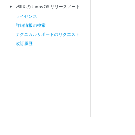
vSRX の Junos OS リリースノート
play_arrow
ライセンス
詳細情報の検索
テクニカルサポートのリクエスト
改訂履歴