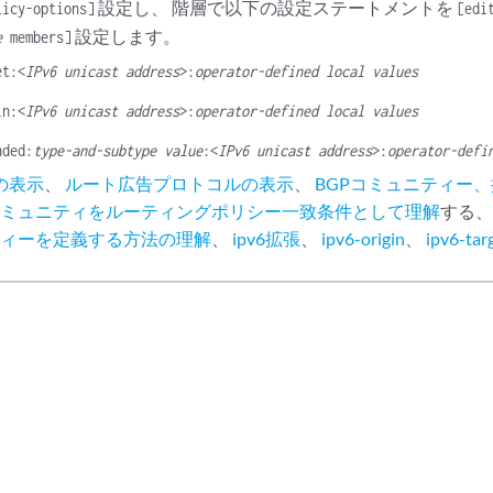
設定し、 階層で以下の設定ステートメントを
licy-options]
[edi
設定します。
e
members]
et:<
IPv6 unicast address
>:
operator-defined local values
in:<
IPv6 unicast address
>:
operator-defined local values
nded:
type-and-subtype value
:<
IPv6 unicast address
>:
operator-defi
の表示
、
ルート広告プロトコルの表示
、
BGPコミュニティー
コミュニティをルーティングポリシー一致条件として理解
する
ティーを定義する方法の理解
、
ipv6拡張
、
ipv6-origin
、
ipv6-tar