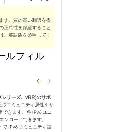
ます。質の高い翻訳を提
の正確性を保証すること
は、英語版を参照してく
ールフィル
arrow_backward
arrow_forward
Xシリーズ、vRR)のサポ
BGP拡張コミュニティ属性をサ
できます。各 IPv6 ユニ
てエンコードできます。
 IPv6 コミュニティ設