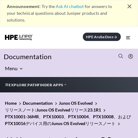
close
Announcement:
Try the
Ask AI chatbot
for answers to
your technical questions about Juniper products and
solutions.
HPE Aruba Docs
arrow_forward
Documentation
Menu
EXPLORE PATHFINDER APPS
Home
Documentation
Junos OS Evolved
リリースノート:Junos OS Evolvedリリース23.1R1
PTX10001-36MR、PTX10003、PTX10004、PTX10008、および
PTX10016デバイス用のJunos OS Evolvedリリースノート