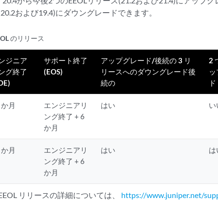
0.4から今後2つのEEOLリリース(21.2および21.4)にアッ
(20.2および19.4)にダウングレードできます。
EEOL のリリース
ンジニア
サポート終了
アップグレード/後続の 3 リ
2
ング終了
(EOS)
リースへのダウングレード後
ッ
OE)
続の
ド
4 か月
エンジニアリ
はい
い
ング終了 + 6
か月
6 か月
エンジニアリ
はい
は
ング終了 + 6
か月
び EEOL リリースの詳細については、
https://www.juniper.net/sup