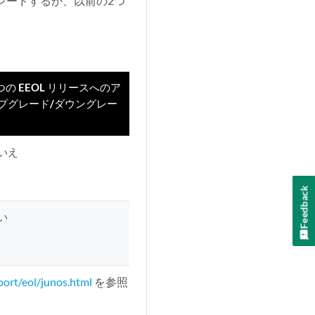
プグレードするか、以前の2つ
 つの EEOL リリースへのア
プグレード/ダウングレー
いえ
Feedback
い
port/eol/junos.html
を参照