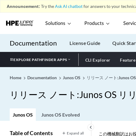
Announcement:
Try the
Ask AI chatbot
for answers to your technica
Solutions
Products
Servi
Documentation
License Guide
Quick Star
EXPLORE PATHFINDER APPS
CLI Explorer
Feature
Home
Documentation
Junos OS
リリース ノート:Junos OS
リリース ノート:Junos OS リリ
Junos OS
Junos OS Evolved
keyboard_arrow_left
Table of Contents
Expand all
この機械翻訳はお役