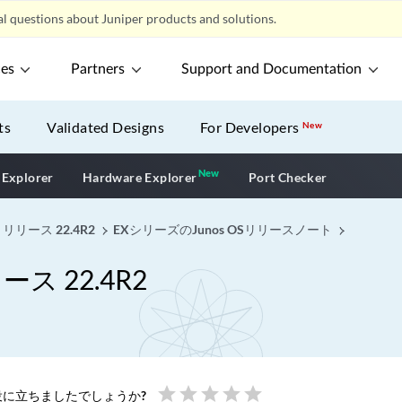
l questions about Juniper products and solutions.
ces
Partners
Support and Documentation
ts
Validated Designs
For Developers
New
New
New application
 Explorer
Hardware Explorer
Port Checker
 リリース 22.4R2
EXシリーズのJunos OSリリースノート
ース 22.4R2
star
star
star
star
star
に立ちましたでしょうか?