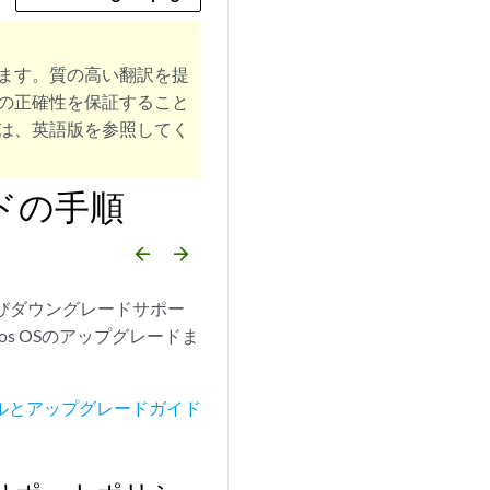
ます。質の高い翻訳を提
の正確性を保証すること
は、英語版を参照してく
ドの手順
arrow_backward
arrow_forward
よびダウングレードサポー
s OSのアップグレードま
ルとアップグレードガイド