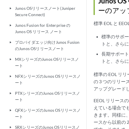
Juno
Junos OSリリースノート(Juniper
ーのアッ
play_arrow
Secure Connect)
標準 EOL と E
Junos Fusion for Enterprise の
play_arrow
Junos OS リリース ノート
標準のサポー
プロバイダエッジ向けJunos Fusion
play_arrow
トと、さらに
のJunos OSリリースノート
長期サポート
MXシリーズのJunos OSリリースノ
play_arrow
トと、さらに
ート
標準の EOL 
NFXシリーズのJunos OSリリースノ
play_arrow
の 3 つのリリー
ート
アップグレードした
PTXシリーズのJunos OSリリースノ
play_arrow
ート
EEOL リリー
えている場合でも、
QFXシリーズのJunos OSリリースノ
play_arrow
きます。同様に、
ート
ースから以前の 2
SRXシリーズのJunos OSリリースノ
play_arrow