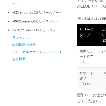
です。そのため、2
ート
のEEOLリリース
vMX の Junos OS リリースノート
play_arrow
表 1:
EOL および 
vRRのJunos OSリリースノート
play_arrow
リリース
エ
vSRX の Junos OS リリースノート
play_arrow
タイプ
リ
ライセンス
(E
詳細情報の検索
標準サポ
2
テクニカルサポートのリクエスト
ート終了
改訂履歴
(EOL)
サポート
3
終了
(EEOL)
標準 EOL およ
してください。