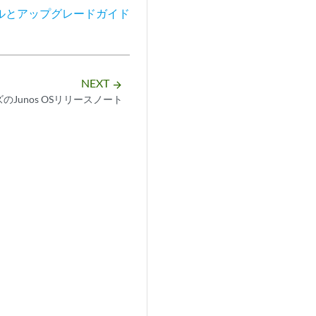
ルとアップグレードガイド
NEXT
arrow_forward
ズのJunos OSリリースノート