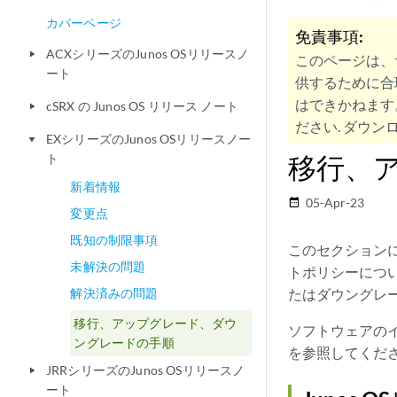
カバーページ
免責事項:
ACXシリーズのJunos OSリリースノ
play_arrow
このページは、
ート
供するために合
はできかねます
cSRX の Junos OS リリース ノート
play_arrow
ださい. ダウンロ
EXシリーズのJunos OSリリースノー
play_arrow
移行、
ト
新着情報
05-Apr-23
date_range
変更点
既知の制限事項
このセクションに
未解決の問題
トポリシーについ
解決済みの問題
たはダウングレ
移行、アップグレード、ダウ
ソフトウェアの
ングレードの手順
を参照してくだ
JRRシリーズのJunos OSリリースノ
play_arrow
ート