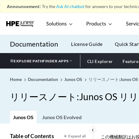
Announcement:
Try the
Ask AI chatbot
for answers to your technica
Solutions
Products
Servi
Documentation
License Guide
Quick Star
EXPLORE PATHFINDER APPS
CLI Explorer
Feature
Home
Documentation
Junos OS
リリースノート:Junos OS 
リリースノート:Junos OS リリー
Junos OS
Junos OS Evolved
keyboard_arrow_left
Table of Contents
Expand all
この機械翻訳はお役