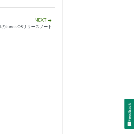
NEXT
arrow_forward
RRのJunos OSリリースノート
Feedback