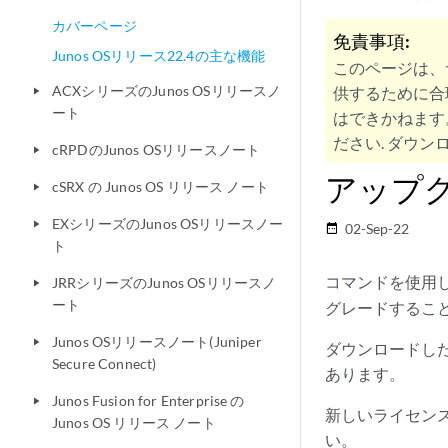
カバーページ
免責事項:
Junos OSリリース22.4の主な機能
このページは、
ACXシリーズのJunos OSリリースノ
供するために合
play_arrow
ート
はできかねます
ださい. ダウンロ
cRPDのJunos OSリリースノート
play_arrow
アップ
cSRX の Junos OS リリース ノート
play_arrow
EXシリーズのJunos OSリリースノー
play_arrow
02-Sep-22
date_range
ト
コマンドを使用し
JRRシリーズのJunos OSリリースノ
play_arrow
ート
グレードするこ
Junos OSリリースノート(Juniper
play_arrow
ダウンロードした
Secure Connect)
あります。
Junos Fusion for Enterprise の
play_arrow
新しいライセンス 
Junos OS リリース ノート
い。