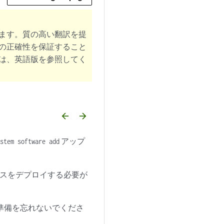
ます。質の高い翻訳を提
の正確性を保証すること
は、英語版を参照してく
arrow_backward
arrow_forward
アップ
stem software add
ンスをデプロイする必要が
導入の準備を忘れないでくださ