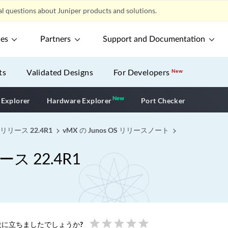
l questions about Juniper products and solutions.
ces
Partners
Support and Documentation
ts
Validated Designs
For Developers
New
New
New application
 Explorer
Hardware Explorer
Port Checker
リリース 22.4R1
vMX の Junos OS リリースノート
ス 22.4R1
star
star
star
star
star
に立ちましたでしょうか?