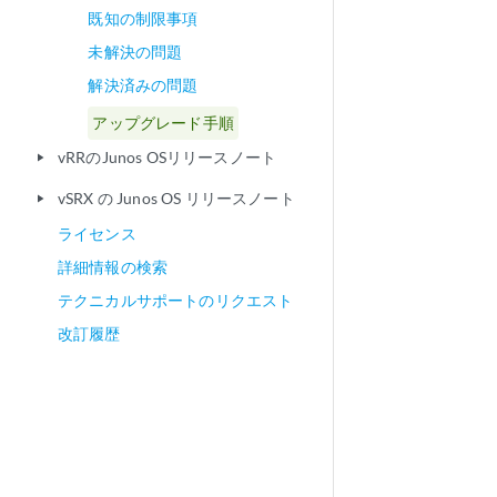
既知の制限事項
未解決の問題
解決済みの問題
アップグレード手順
vRRのJunos OSリリースノート
play_arrow
vSRX の Junos OS リリースノート
play_arrow
ライセンス
詳細情報の検索
テクニカルサポートのリクエスト
改訂履歴