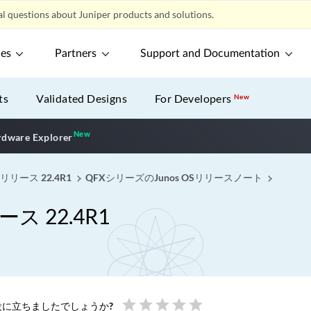
l questions about Juniper products and solutions.
ces
Partners
Support and Documentation
ts
Validated Designs
For Developers
New
New
New application
dware Explorer
リリース 22.4R1
QFXシリーズのJunos OSリリースノート
ス 22.4R1
star
star
star
star
star
に立ちましたでしょうか?