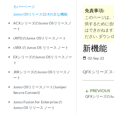
カバーページ
免責事項:
Junos OSリリース22.4の主な機能
このページは、
ACXシリーズのJunos OSリリースノ
供するために合
play_arrow
ート
はできかねます
ださい. ダウンロ
cRPDのJunos OSリリースノート
play_arrow
新機能
cSRX の Junos OS リリース ノート
play_arrow
EXシリーズのJunos OSリリースノー
play_arrow
02-Sep-22
date_range
ト
QFX シリーズ
JRRシリーズのJunos OSリリースノ
play_arrow
ート
Junos OSリリースノート(Juniper
play_arrow
PREVIOUS
arrow_backward
Secure Connect)
QFXシリーズのJu
Junos Fusion for Enterprise の
play_arrow
Junos OS リリース ノート