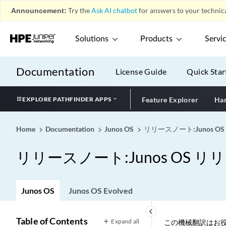
Announcement:
Try the
Ask AI chatbot
for answers to your technica
Solutions
Products
Servi
Documentation
License Guide
Quick Star
EXPLORE PATHFINDER APPS
Feature Explorer
Har
Home
Documentation
Junos OS
リリースノート:Junos OS 
リリースノート:Junos OS リリー
Junos OS
Junos OS Evolved
keyboard_arrow_left
Table of Contents
Expand all
この機械翻訳はお役