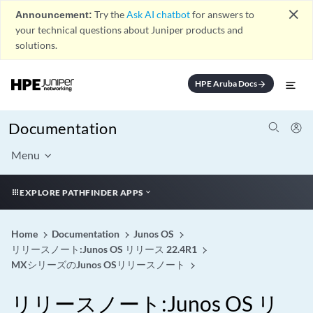
close
Announcement:
Try the
Ask AI chatbot
for answers to
your technical questions about Juniper products and
solutions.
HPE Aruba Docs
arrow_forward
Documentation
Menu
EXPLORE PATHFINDER APPS
Home
Documentation
Junos OS
リリースノート:Junos OS リリース 22.4R1
MXシリーズのJunos OSリリースノート
リリースノート:Junos OS リ