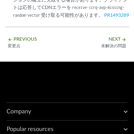
トは応答してCDNエラーを
receive-icrq-avp-missing-
受け取る可能性があります。
PR1493289
random-vector
PREVIOUS
NEXT
arrow_backward
arrow_forward
変更点
未解決の問題
Company
Popular resources