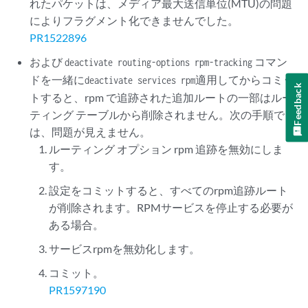
れたパケットは、メディア最大送信単位(MTU)の問題
によりフラグメント化できませんでした。
PR1522896
および
コマン
deactivate routing-options rpm-tracking
ドを一緒に
適用してからコミッ
deactivate services rpm
Feedback
トすると、rpm で追跡された追加ルートの一部はルー
ティング テーブルから削除されません。次の手順で
は、問題が見えません。
ルーティング オプション rpm 追跡を無効にしま
す。
設定をコミットすると、すべてのrpm追跡ルート
が削除されます。RPMサービスを停止する必要が
ある場合。
サービスrpmを無効化します。
コミット。
PR1597190