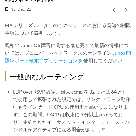
15-Dec-22
date_range
arrow_backward
arrow_forward
MX シリーズ ルーターのこのリリースにおける既知の制限
事項について説明します。
既知の Junos OS 障害に関する最も完全で最新の情報につ
いては、ジュニパーネットワークスのオンライン
Junos 問
題レポート検索アプリケーションを
使用してください。
一般的なルーティング
LDP over RSVP 設定、最大 ecmp を 32 または 64 とし
て使用して拡張された設定では、リンク フラップ動作
中もライン カード CPU の使用率が高いままになりま
す。この期間、LACP は収束に 5 分以上かかってお
り、集約されたイーサネット・インターフェース・バ
ンドルがアクティブになる場合があります。