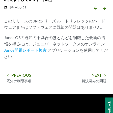
19-May-23
date_range
arrow_backward
arrow_forward
このリリースの JRRシリーズ ルートリフレクタのハード
ウェアまたはソフトウェアに既知の問題はありません。
Junos OSの既知の不具合のほとんどを網羅した最新の情
報を得るには、ジュニパーネットワークスのオンライン
Junos問題レポート検索
アプリケーションを使用してくだ
さい。
PREVIOUS
NEXT
arrow_backward
arrow_forward
既知の制限事項
解決済みの問題
Feedback