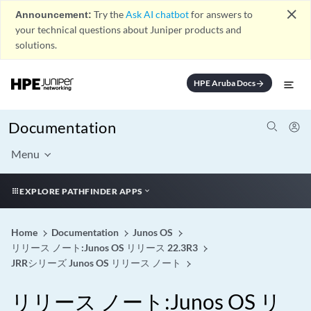
close
Announcement:
Try the
Ask AI chatbot
for answers to
your technical questions about Juniper products and
solutions.
HPE Aruba Docs
arrow_forward
Documentation
Menu
EXPLORE PATHFINDER APPS
Home
Documentation
Junos OS
リリース ノート:Junos OS リリース 22.3R3
JRRシリーズ Junos OS リリース ノート
リリース ノート:Junos OS リ