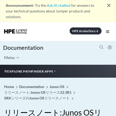
close
Announcement:
Try the
Ask AI chatbot
for answers to
your technical questions about Juniper products and
solutions.
HPE Aruba Docs
arrow_forward
Documentation
Menu
EXPLORE PATHFINDER APPS
Home
Documentation
Junos OS
リリースノート:Junos OSリリース22.3R1
SRXシリーズのJunos OSリリースノート
リリースノート:Junos OSリ