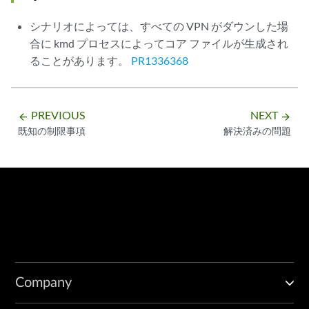
シナリオによっては、すべての VPN がダウンした場
合に kmd プロセスによってコア ファイルが生成され
ることがあります。
PR1336368
PREVIOUS
NEXT
arrow_backward
arrow_forward
既知の制限事項
解決済みの問題
Company