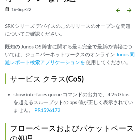
16-Sep-22
date_range
arrow_backward
arrow_forward
SRX シリーズ デバイスのこのリリースのオープンな問題
についてご確認ください。
既知の Junos OS 障害に関する最も完全で最新の情報につ
いては、ジュニパーネットワークスのオンライン
Junos 問
題レポート検索アプリケーションを
使用してください。
サービス クラス(CoS)
show interfaces queue コマンドの出力で、4.25 Gbps
を超えるスループットの bps 値が正しく表示されてい
ません。
PR1596172
フローベースおよびパケットベース
の処理