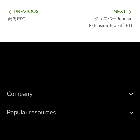
PREVIOUS
NEXT
arrow_backward
arrow_forward
高可用性
ジュニパー Juniper
Extension Toolkit(JET)
Company
Popular resources