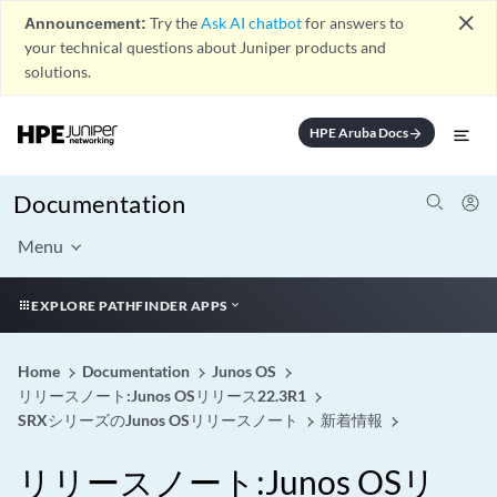
close
Announcement:
Try the
Ask AI chatbot
for answers to
your technical questions about Juniper products and
solutions.
HPE Aruba Docs
arrow_forward
Documentation
Menu
EXPLORE PATHFINDER APPS
Home
Documentation
Junos OS
リリースノート:Junos OSリリース22.3R1
SRXシリーズのJunos OSリリースノート
新着情報
リリースノート:Junos OSリ