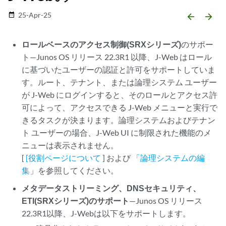
25-Apr-25
date_range
arrow_backward
arrow_forward
ロールベースのアクセス制御(SRXシリーズ)
のサポー
ト—Junos OS リリース 22.3R1 以降、J-Web はロール
に基づいたユーザーの認証と許可をサポートしていま
す。ルート、テナント、または論理システム ユーザー
が J-Web にログインすると、そのロールとアクセス許
可によって、アクセスできる J-Web メニューと実行で
きるタスクが決まります。論理システムおよびテナン
ト ユーザーの場合、J-Web UI に制限された機能のメ
ニューは表示されません。
[
[役割ページについて
] および
「論理システムの編
集
」を参照してください。
メタデータストリーミング、DNSセキュリティ、
ETI(SRXシリーズ)のサポート
—Junos OS リリース
22.3R1以降、J-Webは以下をサポートします。