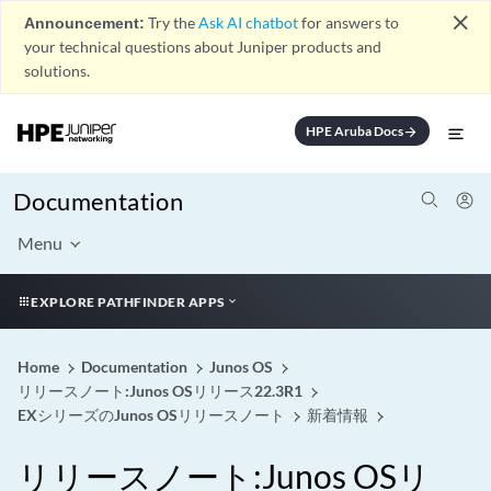
close
Announcement:
Try the
Ask AI chatbot
for answers to
your technical questions about Juniper products and
solutions.
HPE Aruba Docs
arrow_forward
Documentation
Menu
EXPLORE PATHFINDER APPS
Home
Documentation
Junos OS
リリースノート:Junos OSリリース22.3R1
EXシリーズのJunos OSリリースノート
新着情報
リリースノート:Junos OSリ