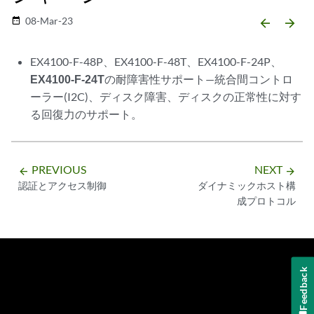
08-Mar-23
date_range
arrow_backward
arrow_forward
EX4100-F-48P、EX4100-F-48T、EX4100-F-24P、
EX4100-F-24T
の耐障害性サポート—統合間コントロ
ーラー(I2C)、ディスク障害、ディスクの正常性に対す
る回復力のサポート。
PREVIOUS
NEXT
arrow_backward
arrow_forward
認証とアクセス制御
ダイナミックホスト構
成プロトコル
Feedback