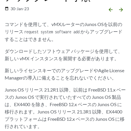
30-Jan-23
date_range
arrow_backward
arrow_forward
コマンドを使用して、vMXルーターのJunos OSを以前の
リリース
からアップグレード
request system software add
することはできません。
ダウンロードしたソフトウェア パッケージを使用して、
新しい vMX インスタンスを展開する必要があります。
新しいライセンスキーでのアップグレードやAgile License
Managerの導入に備えることを忘れないでください。
Junos OS リリース 21.2R1 以降、以前は FreeBSD 11.x ベー
スの Junos OS で実行されていたすべての Junos OS 製品
は、EX4400 を除き、FreeBSD 12.x ベースの Junos OS に
移行されます。Junos OS リリース 21.3R1 以降、EX4400
プラットフォームは FreeBSD 12.x ベースの Junos OS に移
行されています。