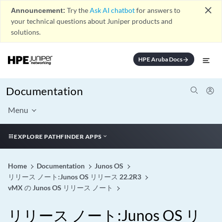
close
Announcement:
Try the
Ask AI chatbot
for answers to
your technical questions about Juniper products and
solutions.
HPE Aruba Docs
arrow_forward
Documentation
Menu
EXPLORE PATHFINDER APPS
Home
Documentation
Junos OS
リリース ノート:Junos OS リリース 22.2R3
vMX の Junos OS リリース ノート
リリース ノート:Junos OS リ