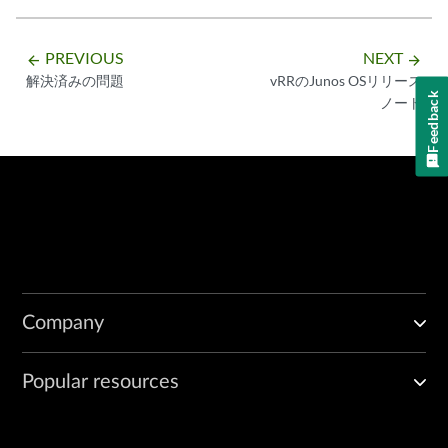
PREVIOUS
NEXT
arrow_backward
arrow_forward
解決済みの問題
vRRのJunos OSリリース
Feedback
ノート
Company
Popular resources