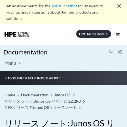
close
Announcement:
Try the
Ask AI chatbot
for answers to
your technical questions about Juniper products and
solutions.
HPE Aruba Docs
arrow_forward
Documentation
Menu
EXPLORE PATHFINDER APPS
Home
Documentation
Junos OS
リリース ノート:Junos OS リリース 22.2R3
NFXシリーズのJunos OSリリースノート
リリース ノート:Junos OS リ