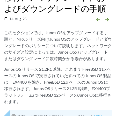
よびダウングレードの手順
14-Aug-25
date_range
arrow_backward
arrow_forward
このセクションでは、Junos OSをアップグレードする手
順と、NFXシリーズ向けJunos OSのアップグレードとダウ
ングレードのポリシーについて説明します。ネットワーク
のサイズと設定によっては、Junos OSのアップグレード
またはダウングレードに数時間かかる場合があります。
Junos OS リリース 21.2R1 以降、これまで FreeBSD 11.x ベ
ースの Junos OS で実行されていたすべての Junos OS 製品
は、EX4400 を除き、FreeBSD 12.x ベースの Junos OS に
移行されます。Junos OSリリース21.3R1以降、EX4400プ
ラットフォームはFreeBSD 12.xベースのJunos OSに移行さ
れます。