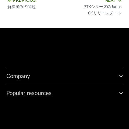
arrow_backward
arrow_forward
解決済みの問題
PTXシリーズのJunos
OSリリースノート
Company
Popular resources