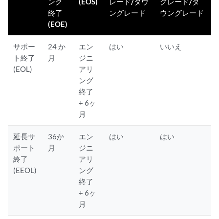
ング
(EOS)
レード/ダウ
グレード/ダ
終了
ングレード
ウングレード
(EOE)
サポー
24 か
エン
はい
いいえ
ト終了
月
ジニ
(EOL)
アリ
ング
終了
+ 6ヶ
月
延長サ
36か
エン
はい
はい
ポート
月
ジニ
終了
アリ
(EEOL)
ング
終了
+ 6ヶ
月