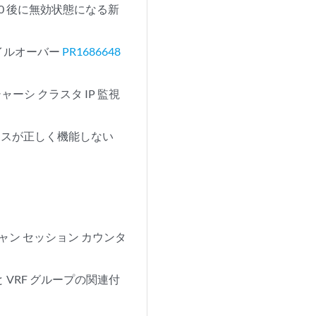
0 後に無効状態になる新
イルオーバー
PR1686648
ーシ クラスタ IP 監視
イスが正しく機能しない
 スキャン セッション カウンタ
スと VRF グループの関連付