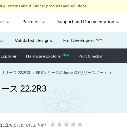
l questions about Juniper products and solutions.
ces
Partners
Support and Documentation
ts
Validated Designs
For Developers
New
New
New application
 Explorer
Hardware Explorer
Port Checker
 リリース 22.2R3
SRXシリーズのJunos OSリリースノート
ース 22.2R3
star
star
star
star
star
に立ちましたでしょうか?