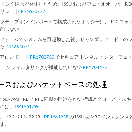
 リンク障害が発生したため、ISSU およびフェイルオーバーRG
リ ノード
PR1678772
クティブオン インポートで構成されたポリシーは、RG0 フェ
機能しない
ットフォームでシステムを再起動した後、セカンダリ ノード上のシャ
した
PR1691071
ドアロン モード
PR1702763
でセキュア トンネル インターフェ
メッセージ フィルタリングが機能していない
PR1704472
ースおよびパケットベースの処理
RX5K:SD-WAN:RE と PFE 同期の問題を NAT 構成とクローズド
るには、
PR1661796
19.2~21.1~22.2R1
PR1661935
の ISSU の VRF インスタン
ます。