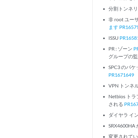
分割トンネ
非 root
ます PR1657
ISSU
PR1658
PR : ゾーン
P
グループの監
SPC3 の
PR1671649
VPN トン
Netbios
される
PR16
ダイヤラ イ
SRX460
変更されて