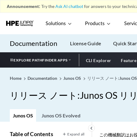
Announcement:
Try the
Ask AI chatbot
for answers to your technica
Solutions
Products
Servi
Documentation
License Guide
Quick Star
EXPLORE PATHFINDER APPS
CLI Explorer
Feature
Home
Documentation
Junos OS
リリース ノート:Junos OS
リリース ノート:Junos OS リリ
Junos OS
Junos OS Evolved
keyboard_arrow_left
Table of Contents
Expand all
この機械翻訳はお役