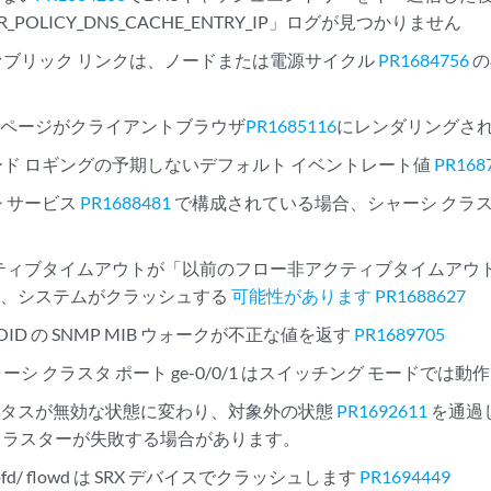
AR_POLICY_DNS_CACHE_ENTRY_IP」ログが見つかりません
ァブリック リンクは、ノードまたは電源サイクル
PR1684756
の
証ページがクライアントブラウザ
PR1685116
にレンダリングさ
ード ロギングの予期しないデフォルト イベントレート値
PR168
シ サービス
PR1688481
で構成されている場合、シャーシ クラスタ
。
アクティブタイムアウトが「以前のフロー非アクティブタイムアウト 
合、システムがクラッシュする
可能性があります PR1688627
scr OID の SNMP MIB ウォークが不正な値を返す
PR1689705
 シャーシ クラスタ ポート ge-0/0/1 はスイッチング モードでは
ータスが無効な状態に変わり、対象外の状態
PR1692611
を通過
X クラスターが失敗する場合があります。
pfd/ flowd は SRX デバイスでクラッシュします
PR1694449