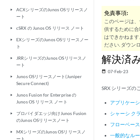
ACXシリーズのJunos OSリリースノ
play_arrow
免責事項:
ート
このページは、
cSRX の Junos OS リリース ノート
供するために合
play_arrow
はできかねます
EXシリーズのJunos OSリリースノー
play_arrow
ださい. ダウンロ
ト
解決済
JRRシリーズのJunos OSリリースノ
play_arrow
ート
07-Feb-23
date_range
Junos OSリリースノート(Juniper
play_arrow
Secure Connect)
SRX シリーズ
Junos Fusion for Enterprise の
play_arrow
Junos OS リリース ノート
アプリケーシ
シャーシ ク
プロバイダエッジ向けJunos Fusion
play_arrow
のJunos OSリリースノート
フローベー
MXシリーズのJunos OSリリースノ
play_arrow
一般的なル
ート