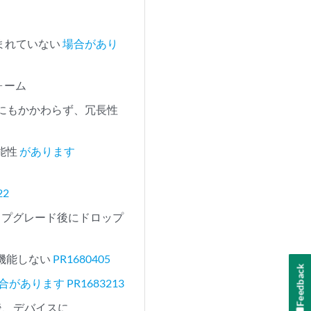
含まれていない
場合があり
ォーム
にもかかわらず、冗長性
能性
があります
22
でアップグレード後にドロップ
に機能しない
PR1680405
Feedback
合があります PR1683213
後、デバイスに