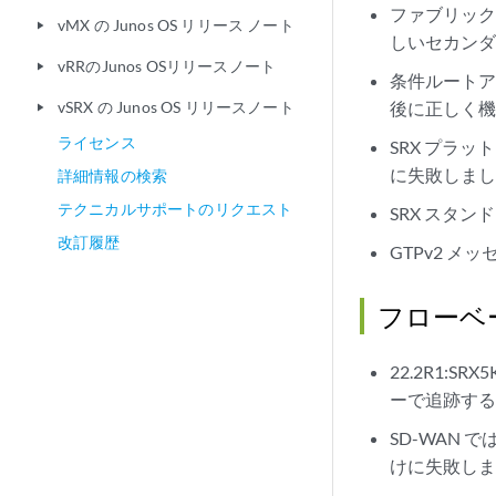
ファブリック
vMX の Junos OS リリース ノート
play_arrow
しいセカンダ
vRRのJunos OSリリースノート
play_arrow
条件ルートア
vSRX の Junos OS リリースノート
後に正しく
play_arrow
ライセンス
SRX プラ
に失敗しま
詳細情報の検索
テクニカルサポートのリクエスト
SRX スタン
改訂履歴
GTPv2 
フローベ
22.2R1:S
ーで追跡す
SD-WAN では、
けに失敗し