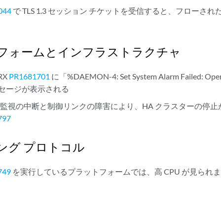
044
で TLS 1.3 セッション チケットを受信すると、フロー
フォームとインフラストラクチャ
RX
PR1681701
に「%DAEMON-4: Set System Alarm Failed: Opera
メッセージが表示される
監視の中断と制御リンクの障害により、HA クラスターの停
797
ング プロトコル
749
を実行しているプラットフォームでは、高 CPU が見られ