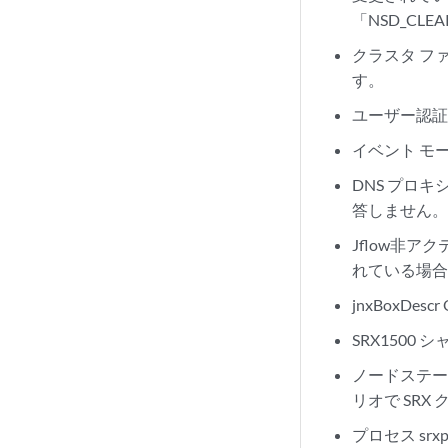
「NSD_CLE
クラスタ フ
す。
ユーザー認
イベント モ
DNS プロキ
答しません
Jflow非
れている場
jnxBoxDe
SRX1500
ノードステ
リオで SR
プロセス srx