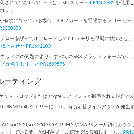
化されていないパケットは、SPC3 カード
PR1683835
を使用し
されます。
 Path が有効になっている場合、IOC2 カードを通過するフロー
R1688658
命なフローを誤ってオフロードして NP メモリを早期に枯渇させ
低下させた PR1692100
ンドウ サイズの問題により、すべての SRX プラットフォームで
ップ
が発生しました PR1699578
ルーティング
 - パケット ドロップまたは srxpfe コア ダンプが観察される場合
/5800 - SNMP mib クエリーにより、時折応答タイムアウトが発生
X_RIAD:srx1500,srx4200:SKYATP:IMAP/IMAPS メール
ストしている間、AAMW メール統計では増加しません。
PR1