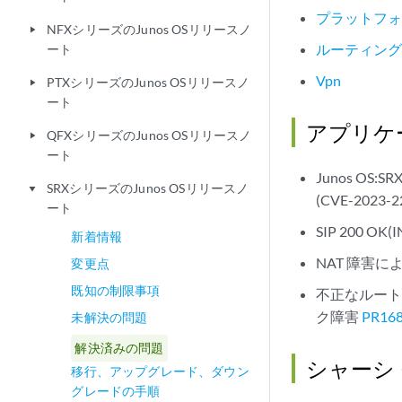
プラットフ
NFXシリーズのJunos OSリリースノ
play_arrow
ルーティング
ート
Vpn
PTXシリーズのJunos OSリリースノ
play_arrow
ート
アプリケ
QFXシリーズのJunos OSリリースノ
play_arrow
ート
Junos OS
SRXシリーズのJunos OSリリースノ
play_arrow
(CVE-2023-2
ート
SIP 200 O
新着情報
NAT 障害に
変更点
既知の制限事項
不正なルート 
ク障害
PR16
未解決の問題
解決済みの問題
シャーシ
移行、アップグレード、ダウン
グレードの手順