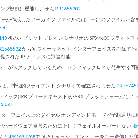
リング機能は機能しません
PR1655202
 ユーザーが作成したアーカイブ ファイルには、一部のファイルが
958
148
後のスプリット ブレイン シナリオの SRX4600 プラットフ
R1668532
から冗長イーサネット インターフェイスを削除する
視された IP アドレスに到達可能
パケットがスタックしているため、トラフィックロスが発生する可
ネルは、排他的クライアント シナリオで確立されません
PR16745
 トラフィック(IRB ブロードキャスト)が SRX プラットフォーム
75853
ンターフェイス上のダイヤル オンデマンド モードが予想通り
0HA がハードウェア障害のために正しくフェイルオーバーしない
場
いない
PR1684268
でDNSキャッシュエントリーをキー送信した