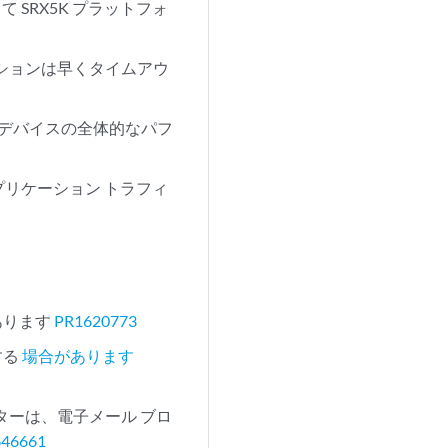
て SRX5K プラットフォ
 セッションは早くタイムアウ
、デバイスの全体的なパフ
アプリケーション トラフィ
があります
PR1620773
する
場合があります
許可カウンターは、電子メール ブロ
646661