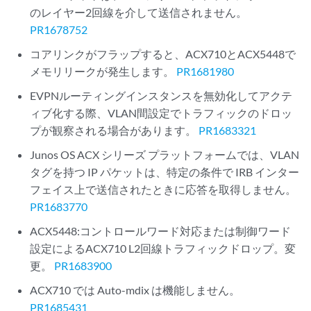
のレイヤー2回線を介して送信されません。
PR1678752
コアリンクがフラップすると、ACX710とACX5448で
メモリリークが発生します。
PR1681980
EVPNルーティングインスタンスを無効化してアクテ
ィブ化する際、VLAN間設定でトラフィックのドロッ
プが観察される場合があります。
PR1683321
Junos OS ACX シリーズ プラットフォームでは、VLAN
タグを持つ IP パケットは、特定の条件で IRB インター
フェイス上で送信されたときに応答を取得しません。
PR1683770
ACX5448:コントロールワード対応または制御ワード
設定によるACX710 L2回線トラフィックドロップ。変
更。
PR1683900
ACX710 では Auto-mdix は機能しません。
PR1685431