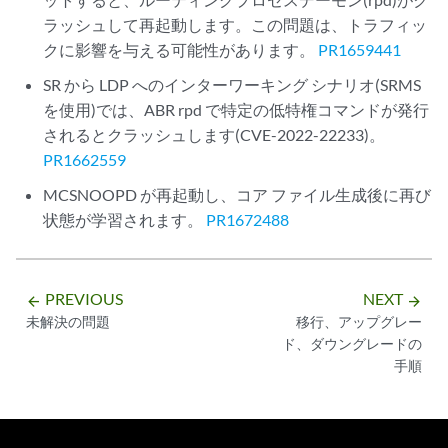
ラッシュして再起動します。この問題は、トラフィッ
クに影響を与える可能性があります。
PR1659441
SR から LDP へのインターワーキング シナリオ(SRMS
を使用)では、ABR rpd で特定の低特権コマンドが発行
されるとクラッシュします(CVE-2022-22233)。
PR1662559
MCSNOOPD が再起動し、コア ファイル生成後に再び
状態が学習されます。
PR1672488
PREVIOUS
NEXT
arrow_backward
arrow_forward
未解決の問題
移行、アップグレー
ド、ダウングレードの
手順