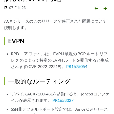
07-Feb-23
date_range
arrow_backward
arrow_forward
ACX シリーズのこのリリースで修正された問題について
説明します。
EVPN
RPD コア ファイルは、EVPN 環境の BGP ルート リフ
レクタによって特定の EVPN ルートを受信すると生成
されます(CVE-2022-22219)。
PR1675054
一般的なルーティング
デバイスACX7100-48Lを起動すると、jdhcpdコアファ
イルが表示されます。
PR1658327
SSH非デフォルトポート設定では、Junos OSリリース