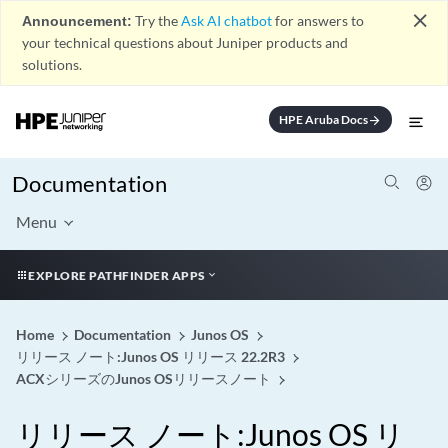
close
Announcement:
Try the
Ask AI chatbot
for answers to
your technical questions about Juniper products and
solutions.
HPE Aruba Docs
arrow_forward
Documentation
Menu
EXPLORE PATHFINDER APPS
Home
Documentation
Junos OS
リリース ノート:Junos OS リリース 22.2R3
ACXシリーズのJunos OSリリースノート
リリース ノート:Junos OS リ