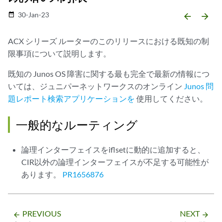
30-Jan-23
date_range
arrow_backward
arrow_forward
ACX シリーズ ルーターのこのリリースにおける既知の制
限事項について説明します。
既知の Junos OS 障害に関する最も完全で最新の情報につ
いては、ジュニパーネットワークスのオンライン
Junos 問
題レポート検索アプリケーションを
使用してください。
一般的なルーティング
論理インターフェイスをiflsetに動的に追加すると、
CIR以外の論理インターフェイスが不足する可能性が
あります。
PR1656876
PREVIOUS
NEXT
arrow_backward
arrow_forward