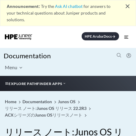
close
Announcement:
Try the
Ask AI chatbot
for answers to
your technical questions about Juniper products and
solutions.
HPE Aruba Docs
arrow_forward
Documentation
Menu
EXPLORE PATHFINDER APPS
Home
Documentation
Junos OS
リリース ノート:Junos OS リリース 22.2R3
ACXシリーズのJunos OSリリースノート
リリース ノート:Junos OS リ