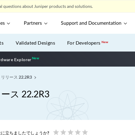
l questions about Juniper products and solutions.
ces
Partners
Support and Documentation
ts
Validated Designs
For Developers
New
New
New application
dware Explorer
 リリース 22.2R3
ース 22.2R3
star
star
star
star
star
に立ちましたでしょうか?