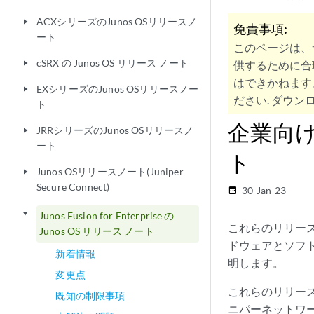
ACXシリーズのJunos OSリリースノ
play_arrow
免責事項:
ート
このページは、
cSRX の Junos OS リリース ノート
供するために合
play_arrow
はできかねます
EXシリーズのJunos OSリリースノー
play_arrow
ださい. ダウンロ
ト
企業向け J
JRRシリーズのJunos OSリリースノ
play_arrow
ート
ト
Junos OSリリースノート(Juniper
play_arrow
Secure Connect)
30-Jan-23
date_range
play_arrow
Junos Fusion for Enterprise の
これらのリリース ノ
Junos OS リリース ノート
ドウェアとソフ
新着情報
明します。
変更点
これらのリリー
既知の制限事項
ニパーネットワー