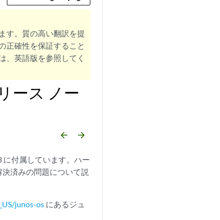
ます。質の高い翻訳を提
の正確性を保証すること
は、英語版を参照してく
S リリース ノー
arrow_backward
arrow_forward
2.2R3 に付属しています。ハー
解決済みの問題について説
_US/junos-os
にあるジュ