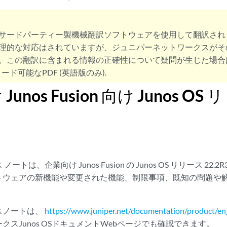
サードパーティー製機械翻訳ソフトウェアを使用して翻訳され
理的な対応はされていますが、ジュニパーネットワークスがそ
。この翻訳に含まれる情報の正確性について疑問が生じた場合
ード可能なPDF (英語版のみ).
unos Fusion 向け Junos O
ートは、企業向け Junos Fusion の Junos OS リリース 2
トウェアの新機能や変更された機能、制限事項、既知の問題や
スノートは、
https://www.juniper.net/documentation/product/en
クスJunos OSドキュメントWebページでも確認できます。