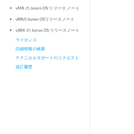
vMX の Junos OS リリース ノート
play_arrow
vRRのJunos OSリリースノート
play_arrow
vSRX の Junos OS リリースノート
play_arrow
ライセンス
詳細情報の検索
テクニカルサポートのリクエスト
改訂履歴