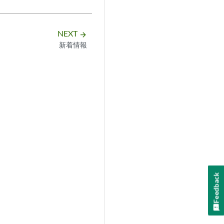
NEXT
arrow_forward
新着情報
Feedback