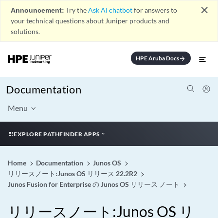
close
Announcement:
Try the
Ask AI chatbot
for answers to
your technical questions about Juniper products and
solutions.
HPE Aruba Docs
arrow_forward
Documentation
Menu
EXPLORE PATHFINDER APPS
Home
Documentation
Junos OS
リリースノート:Junos OS リリース 22.2R2
Junos Fusion for Enterprise の Junos OS リリース ノート
リリースノート:Junos OS リ