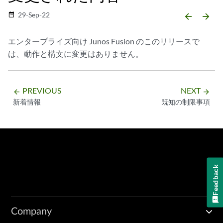
29-Sep-22
date_range
arrow_backward
arrow_forward
エンタープライズ向け Junos Fusion のこのリリースで
は、動作と構文に変更はありません。
PREVIOUS
NEXT
arrow_backward
arrow_forward
新着情報
既知の制限事項
Feedback
Company