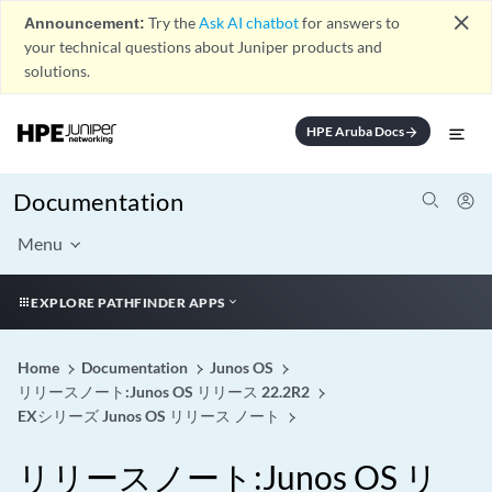
close
Announcement:
Try the
Ask AI chatbot
for answers to
your technical questions about Juniper products and
solutions.
HPE Aruba Docs
arrow_forward
Documentation
Menu
EXPLORE PATHFINDER APPS
Home
Documentation
Junos OS
リリースノート:Junos OS リリース 22.2R2
EXシリーズ Junos OS リリース ノート
リリースノート:Junos OS リ