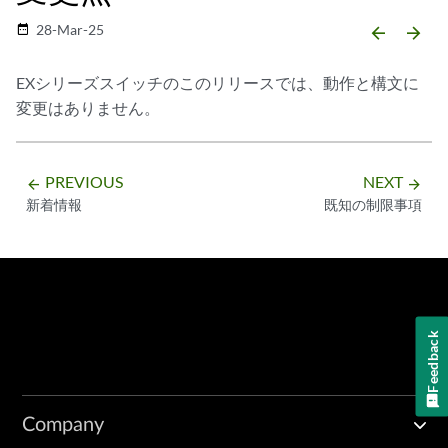
28-Mar-25
date_range
arrow_backward
arrow_forward
EXシリーズスイッチのこのリリースでは、動作と構文に
変更はありません。
PREVIOUS
NEXT
arrow_backward
arrow_forward
新着情報
既知の制限事項
Feedback
Company