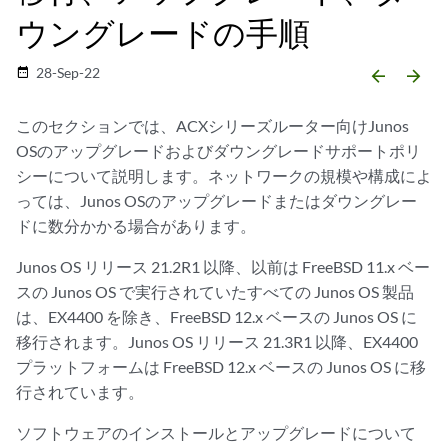
ウングレードの手順
28-Sep-22
date_range
arrow_backward
arrow_forward
このセクションでは、ACXシリーズルーター向けJunos
OSのアップグレードおよびダウングレードサポートポリ
シーについて説明します。ネットワークの規模や構成によ
っては、Junos OSのアップグレードまたはダウングレー
ドに数分かかる場合があります。
Junos OS リリース 21.2R1 以降、以前は FreeBSD 11.x ベー
スの Junos OS で実行されていたすべての Junos OS 製品
は、EX4400 を除き、FreeBSD 12.x ベースの Junos OS に
移行されます。Junos OS リリース 21.3R1 以降、EX4400
プラットフォームは FreeBSD 12.x ベースの Junos OS に移
行されています。
ソフトウェアのインストールとアップグレードについて