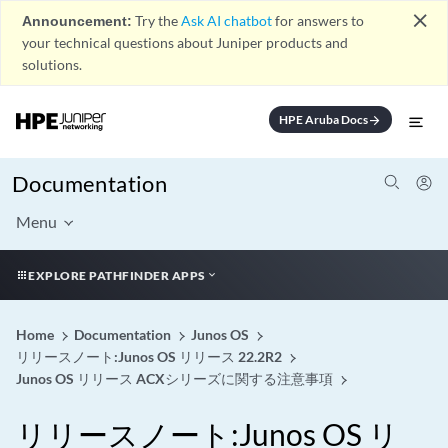
close
Announcement:
Try the
Ask AI chatbot
for answers to
your technical questions about Juniper products and
solutions.
HPE Aruba Docs
arrow_forward
Documentation
Menu
EXPLORE PATHFINDER APPS
Home
Documentation
Junos OS
リリースノート:Junos OS リリース 22.2R2
Junos OS リリース ACXシリーズに関する注意事項
リリースノート:Junos OS リ