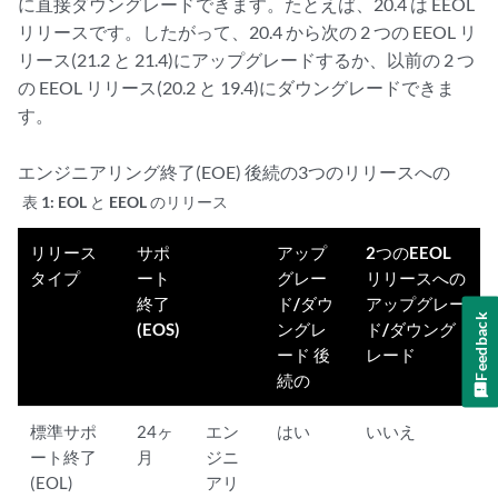
に直接ダウングレードできます。たとえば、20.4 は EEOL
リリースです。したがって、20.4 から次の 2 つの EEOL リ
リース(21.2 と 21.4)にアップグレードするか、以前の 2 つ
の EEOL リリース(20.2 と 19.4)にダウングレードできま
す。
エンジニアリング終了(EOE) 後続の3つのリリースへの
表 1:
EOL と EEOL のリリース
リリース
サポ
アップ
2つのEEOL
タイプ
ート
グレー
リリースへの
終了
ド/ダウ
アップグレー
Feedback
(EOS)
ングレ
ド/ダウング
ード 後
レード
続の
標準サポ
24ヶ
エン
はい
いいえ
ート終了
月
ジニ
(EOL)
アリ