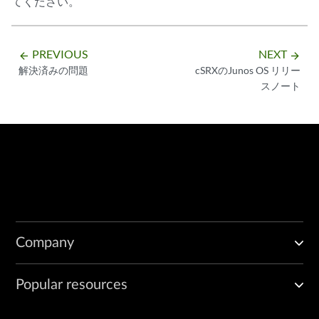
てください。
PREVIOUS
NEXT
arrow_backward
arrow_forward
解決済みの問題
cSRXのJunos OS リリー
スノート
Company
Popular resources