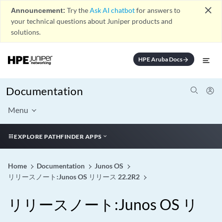
close
Announcement:
Try the
Ask AI chatbot
for answers to
your technical questions about Juniper products and
solutions.
HPE Aruba Docs
arrow_forward
Documentation
Menu
EXPLORE PATHFINDER APPS
Home
Documentation
Junos OS
リリースノート:Junos OS リリース 22.2R2
リリースノート:Junos OS リ