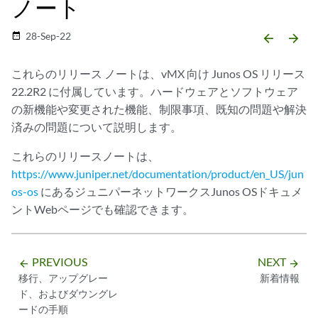
ノート
28-Sep-22
date_range
arrow_backward
arrow_forward
これらのリリース ノートは、vMX 向け Junos OS リリース
22.2R2 に付属しています。ハードウェアとソフトウェア
の新機能や変更された機能、制限事項、既知の問題や解決
済みの問題について説明します。
これらのリリースノートは、
https://www.juniper.net/documentation/product/en_US/jun
os-os
にあるジュニパーネットワークスJunos OSドキュメ
ントWebページでも確認できます。
PREVIOUS
NEXT
arrow_backward
arrow_forward
移行、アップグレー
新着情報
ド、およびダウングレ
ードの手順