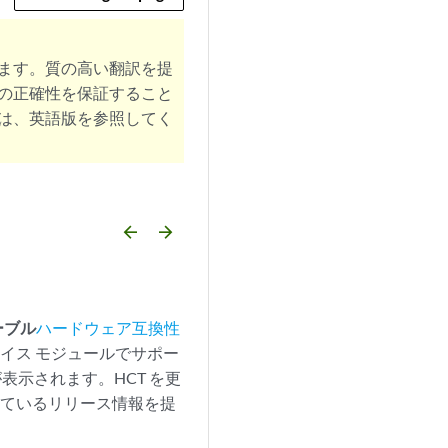
ます。質の高い翻訳を提
の正確性を保証すること
は、英語版を参照してく
arrow_backward
arrow_forward
ーブル
ハードウェア互換性
イス モジュールでサポー
表示されます。HCT を更
れているリリース情報を提