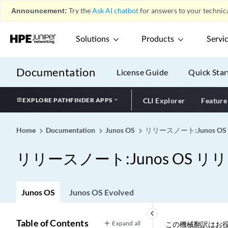
Announcement:
Try the
Ask AI chatbot
for answers to your technica
Solutions
Products
Servi
Documentation
License Guide
Quick Star
EXPLORE PATHFINDER APPS
CLI Explorer
Feature
Home
Documentation
Junos OS
リリースノート:Junos OS 
リリースノート:Junos OS リリー
Junos OS
Junos OS Evolved
keyboard_arrow_left
Table of Contents
Expand all
この機械翻訳はお役