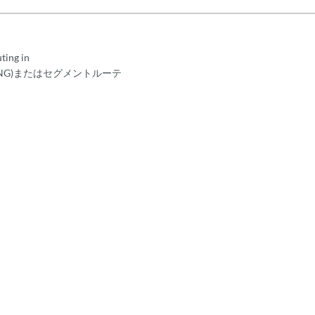
ting in
SPRING)またはセグメントルーテ