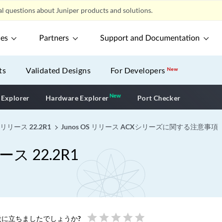
l questions about Juniper products and solutions.
ces
Partners
Support and Documentation
ts
Validated Designs
For Developers
New
New
New application
 Explorer
Hardware Explorer
Port Checker
リリース 22.2R1
Junos OS リリース ACXシリーズに関する注意事項
ス 22.2R1
star
star
star
star
star
に立ちましたでしょうか?