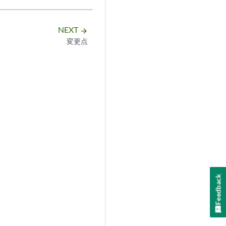
NEXT
arrow_forward
変更点
Feedback