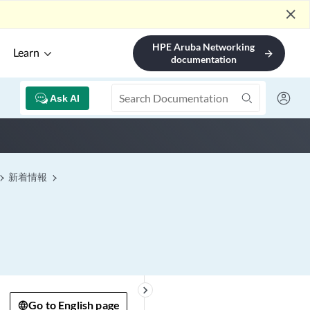
close
HPE Aruba Networking
Learn
arrow_forward
documentation
Ask AI
新着情報
keyboard_arrow_right
Go to English page