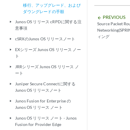
移行、アップグレード、および
ダウングレードの手順
PREVIOUS
arrow_backward
Junos OS リリース cRPDに関する注
play_arrow
Source Packet Rou
意事項
Networking(
ィング
cSRXのJunos OS リリースノート
play_arrow
EXシリーズ Junos OS リリース ノー
play_arrow
ト
JRRシリーズ Junos OS リリース ノ
play_arrow
ート
Juniper Secure Connectに関する
play_arrow
Junos OS リリースノート
Junos Fusion for Enterprise の
play_arrow
Junos OS リリース ノート
Junos OS リリース ノート - Junos
play_arrow
Fusion for Provider Edge