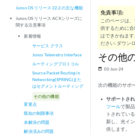
Junos OS リリース 22.2 の主な機能
免責事項:
Junos OS リリース ACXシリーズに
play_arrow
このページは、
関する注意事項
供するために合
はできかねます
新着情報
play_arrow
ださい. ダウンロ
サービス クラス
その他
Junos Telemetry Interface
ルーティングプロトコル
03-Jun-24
date_range
Source Packet Routing in
Networking(SPRING)また
次の機能のサポ
はセグメントルーティング
その他の機能
サポートされ
変更点
ツール
で製品
既知の制限事項
トされている
新し、光イ
未解決の問題
供します。
解決済みの問題