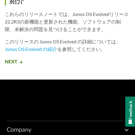
紹介
これらのリリースノートでは、Junos OS Evolvedリリース
22.2R3の新機能と更新された機能、ソフトウェアの制
限、未解決の問題を見つけることができます。
このリリースの Junos OS Evolved の詳細については、
Junos OS Evolved の紹介
を参照してください。
NEXT
arrow_forward
Feedback
Company