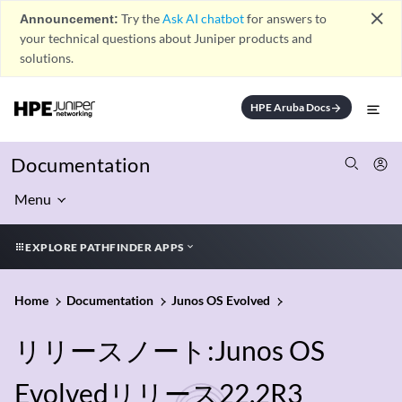
close
Announcement:
Try the
Ask AI chatbot
for answers to
your technical questions about Juniper products and
solutions.
HPE Aruba Docs
arrow_forward
Documentation
Menu
EXPLORE PATHFINDER APPS
Home
Documentation
Junos OS Evolved
リリースノート:Junos OS
Evolvedリリース22.2R3