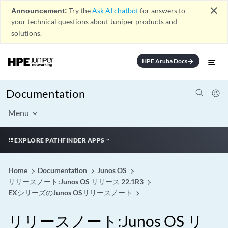
close
Announcement:
Try the
Ask AI chatbot
for answers to
your technical questions about Juniper products and
solutions.
HPE Aruba Docs
arrow_forward
Documentation
Menu
EXPLORE PATHFINDER APPS
Home
Documentation
Junos OS
リリースノート:Junos OS リリース 22.1R3
EXシリーズのJunos OSリリースノート
リリースノート:Junos OS リ