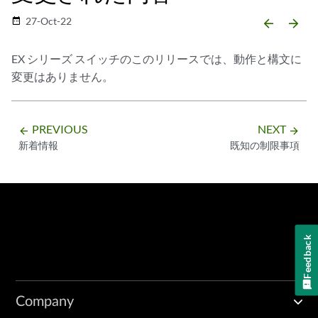
27-Oct-22
date_range
arrow_backward
arrow_forward
EX シリーズ スイッチのこのリリースでは、動作と構文に
変更はありません。
PREVIOUS
NEXT
arrow_backward
arrow_forward
新着情報
既知の制限事項
Feedback
Company