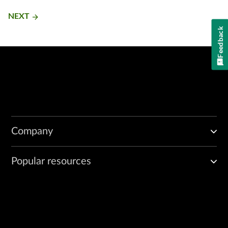
NEXT
arrow_forward
Feedback
Company
Popular resources