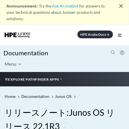
close
Announcement:
Try the
Ask AI chatbot
for answers to
your technical questions about Juniper products and
solutions.
HPE Aruba Docs
arrow_forward
Documentation
Menu
EXPLORE PATHFINDER APPS
Home
Documentation
Junos OS
リリースノート:Junos OS リ
リース 22.1R3