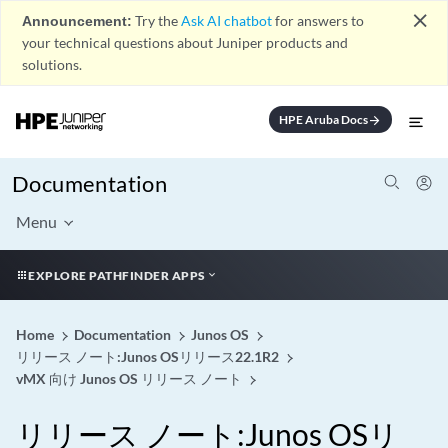
close
Announcement:
Try the
Ask AI chatbot
for answers to
your technical questions about Juniper products and
solutions.
HPE Aruba Docs
arrow_forward
Documentation
Menu
EXPLORE PATHFINDER APPS
Home
Documentation
Junos OS
リリース ノート:Junos OSリリース22.1R2
vMX 向け Junos OS リリース ノート
リリース ノート:Junos OSリ