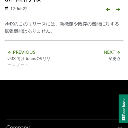
12-Jul-22
date_range
arrow_backward
arrow_forward
vMXのこのリリースには、新機能や既存の機能に対する
拡張機能はありません。
PREVIOUS
NEXT
arrow_backward
arrow_forward
vMX 向け Junos OS リリ
変更点
ース ノート
Feedback
Company