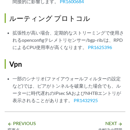
間接的に影響します。
PR1600684
ルーティング プロトコル
拡張性が高い場合、定期的なストリーミングで使用さ
れるopenconfigテレメトリセンサー/bgp-rib/は、RPD
によるCPU使用率が高くなります。
PR1625396
Vpn
一部のシナリオ(ファイアウォールフィルターの設定
など)では、ピアがトンネルを破棄した場合でも、ル
ーターに時代遅れのIPsec SAおよびNHTBエントリが
表示されることがあります。
PR1432925
PREVIOUS
NEXT
arrow_backward
arrow_forward
変更点
未解決の問題