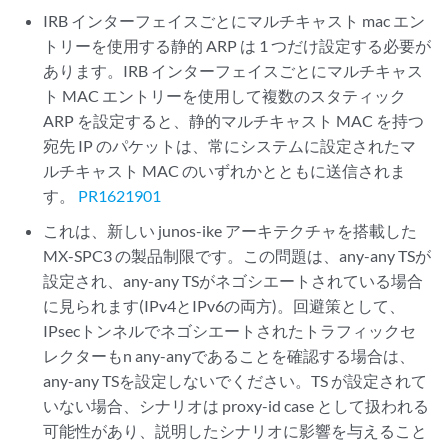
IRB インターフェイスごとにマルチキャスト mac エン
トリーを使用する静的 ARP は 1 つだけ設定する必要が
あります。IRB インターフェイスごとにマルチキャス
ト MAC エントリーを使用して複数のスタティック
ARP を設定すると、静的マルチキャスト MAC を持つ
宛先 IP のパケットは、常にシステムに設定されたマ
ルチキャスト MAC のいずれかとともに送信されま
す。
PR1621901
これは、新しい junos-ike アーキテクチャを搭載した
MX-SPC3 の製品制限です。この問題は、any-any TSが
設定され、any-any TSがネゴシエートされている場合
に見られます(IPv4とIPv6の両方)。回避策として、
IPsecトンネルでネゴシエートされたトラフィックセ
レクターもn any-anyであることを確認する場合は、
any-any TSを設定しないでください。TS が設定されて
いない場合、シナリオは proxy-id case として扱われる
可能性があり、説明したシナリオに影響を与えること