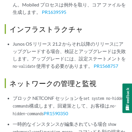
ん。Mobiled プロセスは例外を取り、コア ファイルを
生成します。
PR1639595
インフラストラクチャ
Junos OS リリース 21.2 からそれ以降のリリースにア
ップグレードする場合、検証とアップグレードは失敗
します。アップグレードには、設定ステートメントを
使用する必要があります。
PR1568757
no-validate
ネットワークの管理と監視
Feedback
ブロック NETCONF セッションを
set system no-hidden-
構成します。回避策として、お客様は.
commands
no-
PR1590350
hidden-commands
一時的なインスタンスが編集されている場合
show
、コマンドを別の端末か
ephemeral-configuration merge