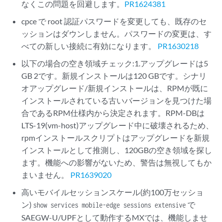
なくこの問題を回避します。
PR1624381
cpce で root 認証パスワードを変更しても、既存のセ
ッションはダウンしません。パスワードの変更は、す
べての新しい接続に有効になります。
PR1630218
以下の場合の空き領域チェック:1.アップグレードは5
GB 2です。新規インストールは120 GBです。シナリ
オアップグレード/新規インストールは、RPMが既に
インストールされている古いバージョンを見つけた場
合であるRPM仕様内から決定されます。RPM-DBは
LTS-19(vm-host)アップグレード中に破壊されるため、
rpmインストールスクリプトはアップグレードを新規
インストールとして推測し、120GBの空き領域を探し
ます。機能への影響がないため、警告は無視してもか
まいません。
PR1639020
高いモバイルセッションスケール(約100万セッショ
ン)
で
show services mobile-edge sessions extensive
SAEGW-U/UPFとして動作するMXでは、機能しませ