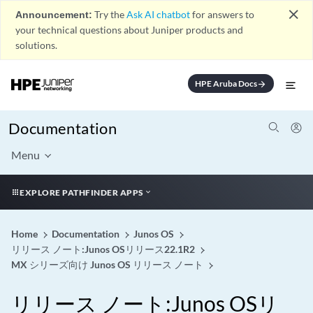
close
Announcement:
Try the
Ask AI chatbot
for answers to
your technical questions about Juniper products and
solutions.
HPE Aruba Docs
arrow_forward
Documentation
Menu
EXPLORE PATHFINDER APPS
Home
Documentation
Junos OS
リリース ノート:Junos OSリリース22.1R2
MX シリーズ向け Junos OS リリース ノート
リリース ノート:Junos OSリ