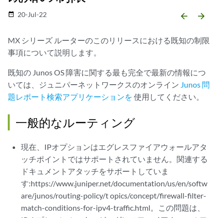
20-Jul-22
date_range
arrow_backward
arrow_forward
MX シリーズ ルーターのこのリリースにおける既知の制限
事項について説明します。
既知の Junos OS 障害に関する最も完全で最新の情報につ
いては、ジュニパーネットワークスのオンライン
Junos 問
題レポート検索アプリケーションを
使用してください。
一般的なルーティング
現在、IPオプションはエグレスファイアウォールアタ
ッチポイントではサポートされていません。関連する
ドキュメントアタッチをサポートしていま
す:https://www.juniper.net/documentation/us/en/softw
are/junos/routing-policy/t opics/concept/firewall-filter-
match-conditions-for-ipv4-traffic.html。この問題は、