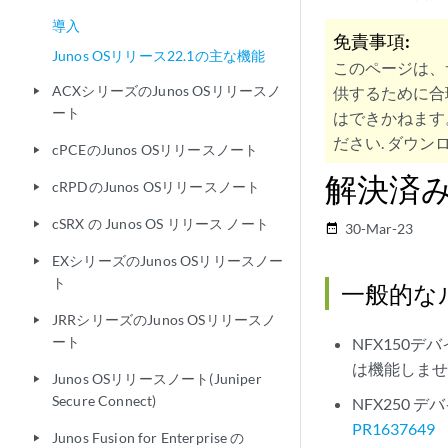
導入
免責事項:
Junos OSリリース22.1の主な機能
このページは、
ACXシリーズのJunos OSリリースノ
供するために合
play_arrow
ート
はできかねます
ださい. ダウンロ
cPCEのJunos OSリリースノート
play_arrow
解決済みの
cRPDのJunos OSリリースノート
play_arrow
cSRX の Junos OS リリース ノート
play_arrow
30-Mar-23
date_range
EXシリーズのJunos OSリリースノー
play_arrow
ト
一般的な
JRRシリーズのJunos OSリリースノ
play_arrow
ート
NFX150
は機能しま
Junos OSリリースノート(Juniper
play_arrow
Secure Connect)
NFX250 
PR1637649
Junos Fusion for Enterprise の
play_arrow