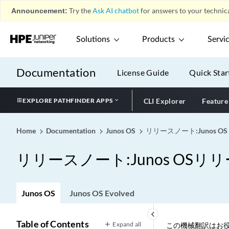
Announcement:
Try the
Ask AI chatbot
for answers to your technica
Solutions
Products
Servi
Documentation
License Guide
Quick Star
EXPLORE PATHFINDER APPS
CLI Explorer
Feature
Home
Documentation
Junos OS
リリースノート:Junos OS
リリースノート:Junos OSリリー
Junos OS
Junos OS Evolved
keyboard_arrow_left
Table of Contents
Expand all
この機械翻訳はお役