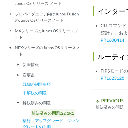
Junos OS リリース ノート
インター
プロバイダエッジ向けJunos Fusion
play_arrow
のJunos OSリリースノート
CLI コマンド
MXシリーズのJunos OSリリースノ
play_arrow
統計」、およ
ート
PR1600414
NFXシリーズのJunos OSリリースノ
play_arrow
ート
ルーティ
新着情報
play_arrow
FIPSモー
変更点
play_arrow
PR1623128
既知の制限事項
未解決の問題
PREVIOUS
arrow_backward
解決済みの問題
play_arrow
解決済みの問題
解決済みの問題:22.1R1
移行、アップグレード、ダウン
グレードの手順