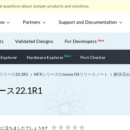
l questions about Juniper products and solutions.
ces
Partners
Support and Documentation
ts
Validated Designs
For Developers
New
New
New application
 Explorer
Hardware Explorer
Port Checker
リリース22.1R1
NFXシリーズのJunos OSリリースノート
解決済み
ス22.1R1
star
star
star
star
star
に立ちましたでしょうか?