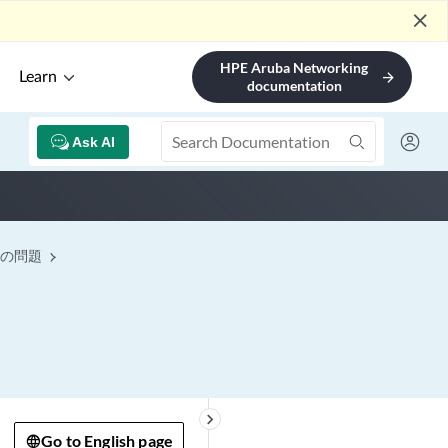
close
HPE Aruba Networking
Learn
arrow_forward
documentation
Ask AI
の問題
keyboard_arrow_right
Go to English page