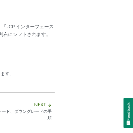
「JCP インターフェース
 列右にシフトされます。
します。
NEXT
Feedback
arrow_forward
レード、ダウングレードの手
順