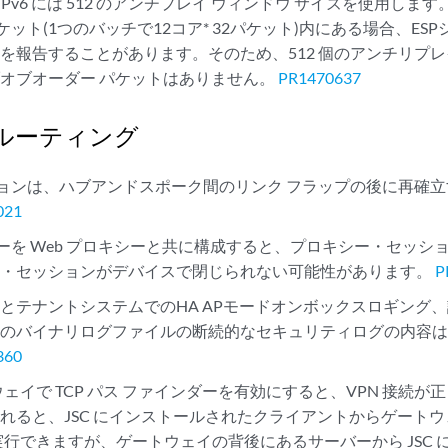
el の IPv6 には 512 のアンチプレイ ウィンドウ サイズを使用
パケット(1つのバッチで12コア* 32パケット)内にある場合、E
を報告することがあります。そのため、512 個のアンチリプレ
オブオーダー パケットはありません。
PR1470637
ルーティング
ッションは、ハブアンドスポーク間のリンク フラップの後に再確立す
021
キシーを Web プロキシーと共に構成すると、プロキシー・セッ
ト・セッションがデバイスで閉じられない可能性があります。
P
とテナントシステムでのHA APモードオンボックスロギング
ムのバイナリログファイルの断続的なセキュリティログの内容
360
ウェイで TCP パス ファインダーを有効にすると、VPN 接続が
れると、JSC にインストールされたクライアントからゲート
g を実行できますが、ゲートウェイの背後にあるサーバーから JSC