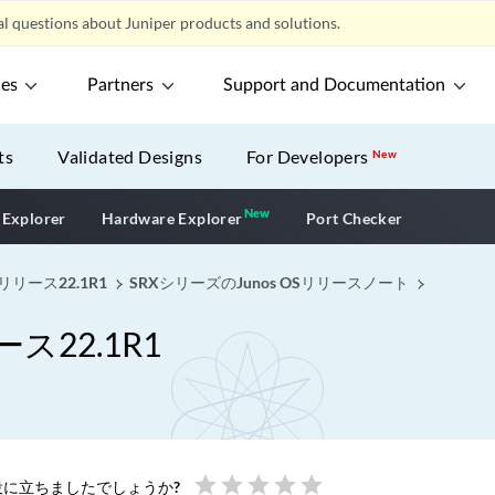
l questions about Juniper products and solutions.
ces
Partners
Support and Documentation
ts
Validated Designs
For Developers
New
New
New application
 Explorer
Hardware Explorer
Port Checker
リリース22.1R1
SRXシリーズのJunos OSリリースノート
ス22.1R1
star
star
star
star
star
に立ちましたでしょうか?