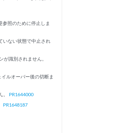
ンタ逆参照のために停止しま
トされていない状態で中止され
ションが識別されません。
フェイルオーバー後の切断ま
せん。
PR1644000
。
PR1648187