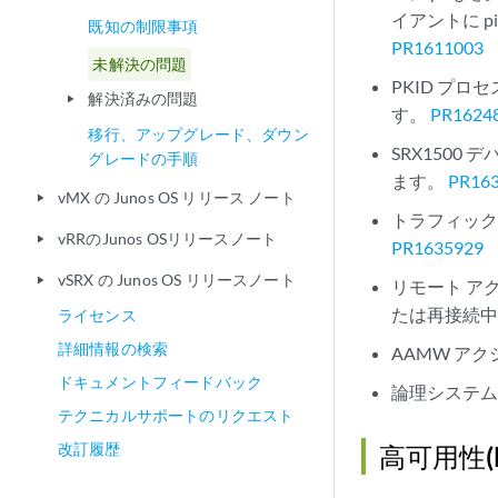
イアントに p
既知の制限事項
PR1611003
未解決の問題
PKID プ
解決済みの問題
play_arrow
す。
PR1624
移行、アップグレード、ダウン
SRX1500
グレードの手順
ます。
PR16
vMX の Junos OS リリース ノート
play_arrow
トラフィックが
vRRのJunos OSリリースノート
play_arrow
PR1635929
vSRX の Junos OS リリースノート
play_arrow
リモート ア
たは再接続
ライセンス
詳細情報の検索
AAMW ア
ドキュメントフィードバック
論理システム
テクニカルサポートのリクエスト
改訂履歴
高可用性(