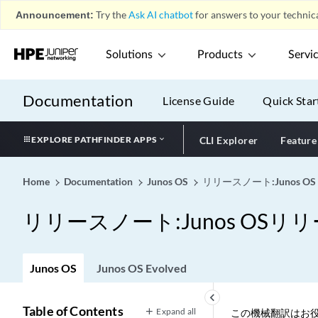
Announcement:
Try the
Ask AI chatbot
for answers to your technica
Solutions
Products
Servi
Documentation
License Guide
Quick Star
EXPLORE PATHFINDER APPS
CLI Explorer
Feature
Home
Documentation
Junos OS
リリースノート:Junos OS
リリースノート:Junos OSリリー
Junos OS
Junos OS Evolved
keyboard_arrow_left
Table of Contents
Expand all
この機械翻訳はお役