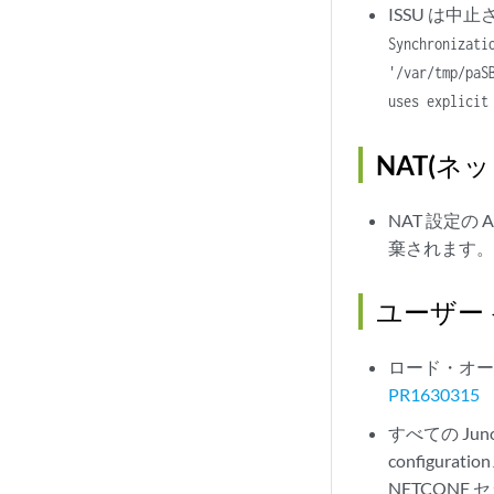
ISSU は
Synchronizati
'/var/tmp/paS
uses explicit
NAT(ネ
NAT 設定の
棄されます
ユーザー
ロード・オ
PR1630315
すべての Jun
configur
NETCON