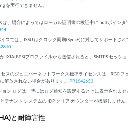
ing を実行できません。
ロセスは、場合によってはローカル証明書の検証中に null ポイ
844
 デバイスでは、ISSU はクロック同期(SyncE)に対してサポー
32810
 IXIA(BPS)プロファイルから送信されると、SMTPS セッ
クセスのジュニパーネットワークス標準ライセンスは、RG0 
中に解放されない場合があります。
PR1642653
クション ログは、時にはログ通知を設定するときに表示されま
とテナント システムの IDP クリア カウンターが機能しません
HA)と耐障害性