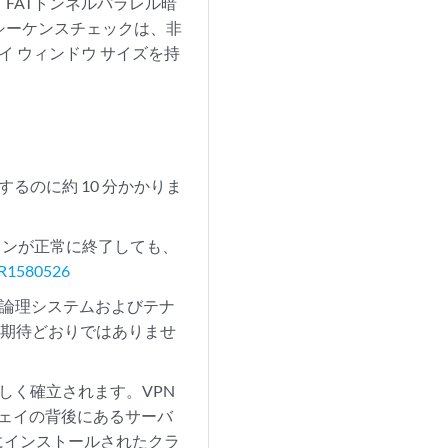
します。FATトンネルパラレル暗
SPシーケンスチェックは、非
イ ウィンドウ サイズを持
るのに約 10 分かかりま
ションが正常に終了しても、
R1580526
、論理システムおよびテナ
は期待どおりではありませ
正しく確立されます。VPN
ウェイの背後にあるサーバ
 にインストールされたクラ