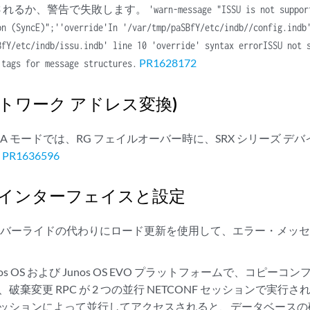
中止されるか、警告で失敗します。
'warn-message "ISSU is not suppor
on (SyncE)";''override'In '/var/tmp/paSBfY/etc/indb//config.indb
BfY/etc/indb/issu.indb' line 10 'override' syntax errorISSU not 
PR1628172
 tags for message structures.
ットワーク アドレス変換)
 AA モードでは、RG フェイルオーバー時に、SRX シリーズ 
。
PR1636596
 インターフェイスと設定
ーバーライドの代わりにロード更新を使用して、エラー・メッ
os OS および Junos OS EVO プラットフォームで、コピーコンフ
ation、破棄変更 RPC が 2 つの並行 NETCONF セッションで実
F セッションによって並行してアクセスされると、データベース