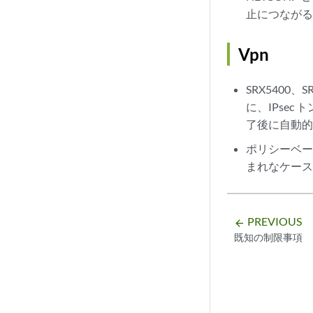
止につなが
Vpn
SRX5400
に、IPsec
了後に自動
ポリシーベー
まれなケー
PREVIOUS
arrow_backward
既知の制限事項