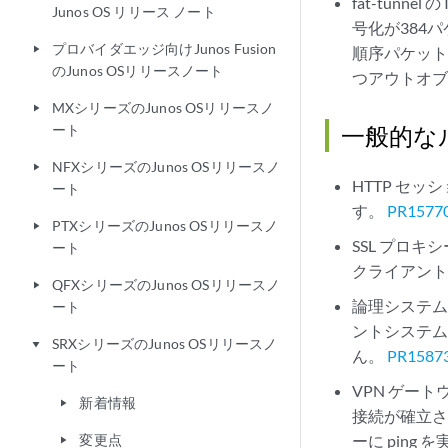
fat-tunn
Junos OS リリース ノート
号化が384
プロバイダエッジ向けJunos Fusion
play_arrow
順序パケット
のJunos OSリリースノート
つアウトオブ
MXシリーズのJunos OSリリースノ
play_arrow
ート
一般的な
NFXシリーズのJunos OSリリースノ
play_arrow
HTTP セ
ート
す。
PR1577
PTXシリーズのJunos OSリリースノ
play_arrow
SSL プロ
ート
クライアン
QFXシリーズのJunos OSリリースノ
play_arrow
論理システム
ート
ントシステ
SRXシリーズのJunos OSリリースノ
play_arrow
ん。
PR1587
ート
VPN ゲート
新着情報
play_arrow
接続が確立さ
変更点
ーに pin
play_arrow