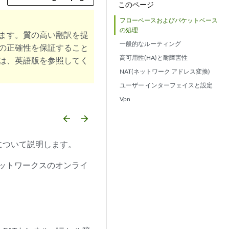
このページ
フローベースおよびパケットベース
の処理
ます。質の高い翻訳を提
一般的なルーティング
の正確性を保証すること
高可用性(HA)と耐障害性
は、英語版を参照してく
NAT(ネットワーク アドレス変換)
ユーザー インターフェイスと設定
Vpn
arrow_backward
arrow_forward
な問題について説明します。
ーネットワークスのオンライ