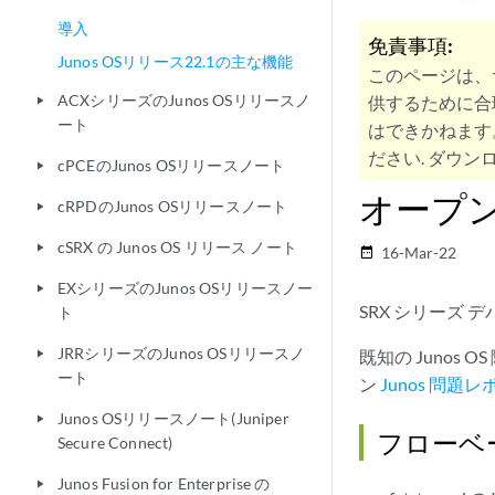
導入
免責事項:
Junos OSリリース22.1の主な機能
このページは、
ACXシリーズのJunos OSリリースノ
供するために合
play_arrow
ート
はできかねます
ださい. ダウンロ
cPCEのJunos OSリリースノート
play_arrow
オープ
cRPDのJunos OSリリースノート
play_arrow
cSRX の Junos OS リリース ノート
play_arrow
16-Mar-22
date_range
EXシリーズのJunos OSリリースノー
play_arrow
SRX シリーズ 
ト
JRRシリーズのJunos OSリリースノ
既知の Juno
play_arrow
ート
ン
Junos 問題
Junos OSリリースノート(Juniper
play_arrow
フローベ
Secure Connect)
Junos Fusion for Enterprise の
play_arrow