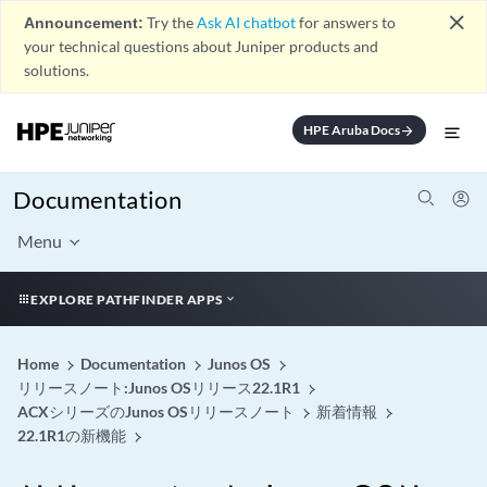
close
Announcement:
Try the
Ask AI chatbot
for answers to
your technical questions about Juniper products and
solutions.
HPE Aruba Docs
arrow_forward
Documentation
Menu
EXPLORE PATHFINDER APPS
Home
Documentation
Junos OS
リリースノート:Junos OSリリース22.1R1
ACXシリーズのJunos OSリリースノート
新着情報
22.1R1の新機能