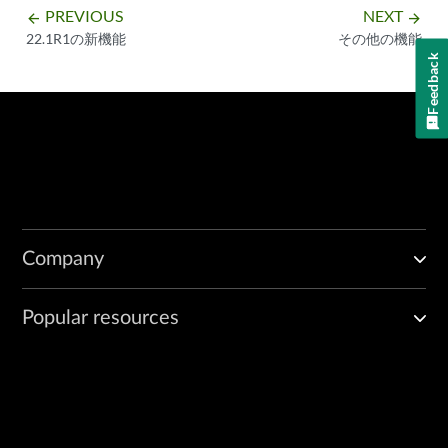
PREVIOUS
NEXT
arrow_backward
arrow_forward
22.1R1の新機能
その他の機能
Feedback
Company
Popular resources