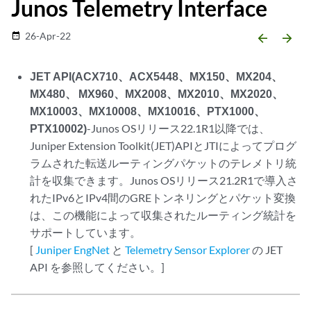
Junos Telemetry Interface
26-Apr-22
date_range
arrow_backward
arrow_forward
JET API(ACX710、ACX5448、MX150、MX204、
MX480、 MX960、MX2008、MX2010、MX2020、
MX10003、MX10008、MX10016、PTX1000、
PTX10002)
-Junos OSリリース22.1R1以降では、
Juniper Extension Toolkit(JET)APIとJTIによってプログ
ラムされた転送ルーティングパケットのテレメトリ統
計を収集できます。Junos OSリリース21.2R1で導入さ
れたIPv6とIPv4間のGREトンネリングとパケット変換
は、この機能によって収集されたルーティング統計を
サポートしています。
[
Juniper EngNet
と
Telemetry Sensor Explorer
の JET
API を参照してください。]