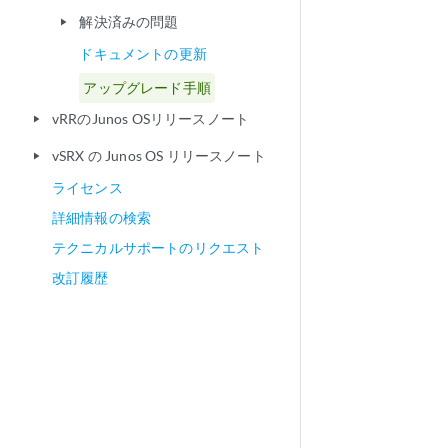
解決済みの問題
play_arrow
ドキュメントの更新
アップグレード手順
vRRのJunos OSリリースノート
play_arrow
vSRX の Junos OS リリースノート
play_arrow
ライセンス
詳細情報の検索
テクニカルサポートのリクエスト
改訂履歴