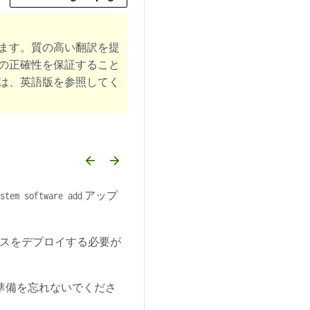
ます。質の高い翻訳を提
の正確性を保証すること
は、英語版を参照してく
arrow_backward
arrow_forward
アップ
stem software add
ンスをデプロイする必要が
導入の準備を忘れないでくださ