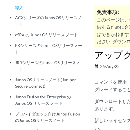
導入
免責事項:
ACXシリーズのJunos OSリリースノ
play_arrow
このページは、
ート
供するために合
はできかねます
cSRX の Junos OS リリース ノート
play_arrow
ださい. ダウンロ
EXシリーズのJunos OSリリースノー
play_arrow
アップ
ト
JRRシリーズのJunos OSリリースノ
play_arrow
26-Aug-22
date_range
ート
Junos OSリリースノート(Juniper
play_arrow
コマンドを使用し
Secure Connect)
グレードするこ
Junos Fusion for Enterprise の
play_arrow
ダウンロードした
Junos OS リリース ノート
あります。
プロバイダエッジ向けJunos Fusion
play_arrow
新しいライセンス 
のJunos OSリリースノート
い。