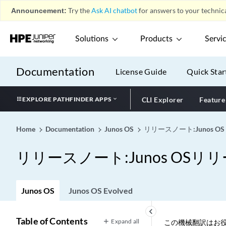
Announcement:
Try the
Ask AI chatbot
for answers to your technica
Solutions
Products
Servi
Documentation
License Guide
Quick Star
EXPLORE PATHFINDER APPS
CLI Explorer
Feature
Home
Documentation
Junos OS
リリースノート:Junos OS
リリースノート:Junos OSリリー
Junos OS
Junos OS Evolved
keyboard_arrow_left
Table of Contents
Expand all
この機械翻訳はお役