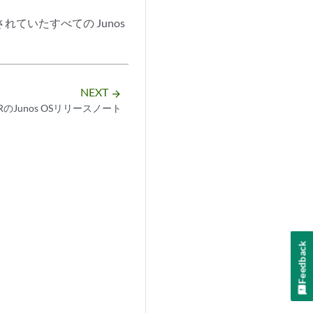
に実行されていたすべての Junos
NEXT
arrow_forward
RRのJunos OSリリースノート
Feedback