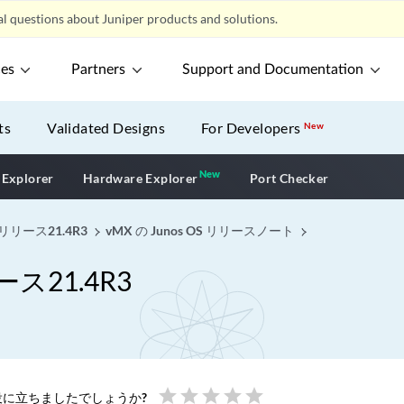
l questions about Juniper products and solutions.
ces
Partners
Support and Documentation
ts
Validated Designs
For Developers
New
New
New application
 Explorer
Hardware Explorer
Port Checker
リリース21.4R3
vMX の Junos OS リリースノート
ス21.4R3
star
star
star
star
star
に立ちましたでしょうか?