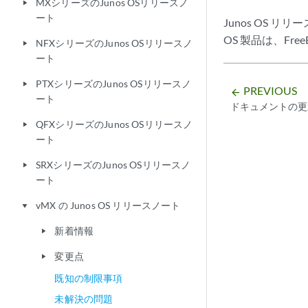
MXシリーズのJunos OSリリースノ
play_arrow
ート
Junos OS リリ
OS 製品は、Free
NFXシリーズのJunos OSリリースノ
play_arrow
ート
PTXシリーズのJunos OSリリースノ
play_arrow
PREVIOUS
arrow_backward
ート
ドキュメントの更
QFXシリーズのJunos OSリリースノ
play_arrow
ート
SRXシリーズのJunos OSリリースノ
play_arrow
ート
vMX の Junos OS リリースノート
play_arrow
新着情報
play_arrow
変更点
play_arrow
既知の制限事項
未解決の問題