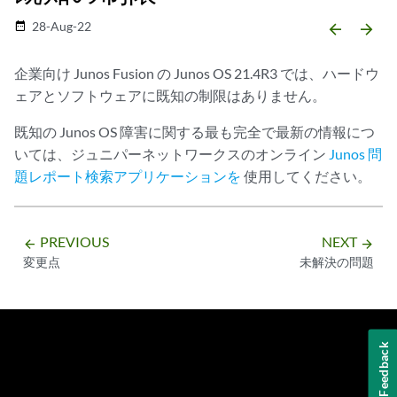
28-Aug-22
date_range
arrow_backward
arrow_forward
企業向け Junos Fusion の Junos OS 21.4R3 では、ハードウ
ェアとソフトウェアに既知の制限はありません。
既知の Junos OS 障害に関する最も完全で最新の情報につ
いては、ジュニパーネットワークスのオンライン
Junos 問
題レポート検索アプリケーションを
使用してください。
PREVIOUS
NEXT
arrow_backward
arrow_forward
変更点
未解決の問題
Feedback