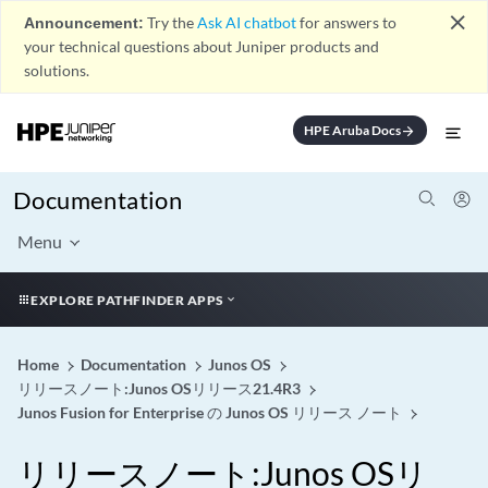
close
Announcement:
Try the
Ask AI chatbot
for answers to
your technical questions about Juniper products and
solutions.
HPE Aruba Docs
arrow_forward
Documentation
Menu
EXPLORE PATHFINDER APPS
Home
Documentation
Junos OS
リリースノート:Junos OSリリース21.4R3
Junos Fusion for Enterprise の Junos OS リリース ノート
リリースノート:Junos OSリ