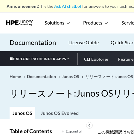
Announcement:
Try the
Ask AI chatbot
for answers to your technica
Solutions
Products
Servi
Documentation
License Guide
Quick Star
EXPLORE PATHFINDER APPS
CLI Explorer
Feature
Home
Documentation
Junos OS
リリースノート:Junos OS
リリースノート:Junos OSリリー
Junos OS
Junos OS Evolved
keyboard_arrow_left
Table of Contents
Expand all
この機械翻訳はお役