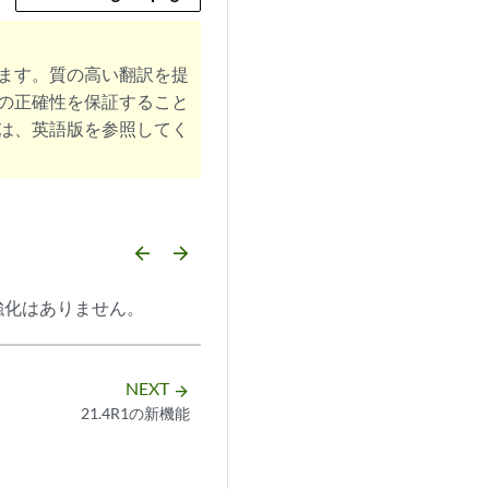
ます。質の高い翻訳を提
の正確性を保証すること
は、英語版を参照してく
arrow_backward
arrow_forward
強化はありません。
NEXT
arrow_forward
21.4R1の新機能