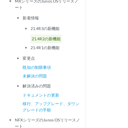
MXシリーズのJunos OSリリースノ
play_arrow
ート
新着情報
play_arrow
21.4R3の新機能
play_arrow
21.4R2の新機能
21.4R1の新機能
play_arrow
変更点
play_arrow
既知の制限事項
未解決の問題
解決済みの問題
play_arrow
ドキュメントの更新
移行、アップグレード、ダウン
グレードの手順
NFXシリーズのJunos OSリリースノ
play_arrow
ート