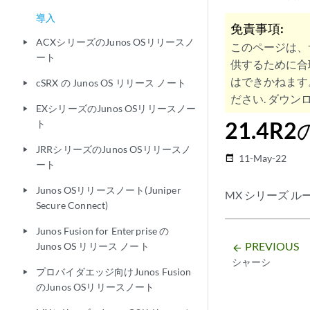
導入
免責事項:
ACXシリーズのJunos OSリリースノ
play_arrow
このページは、
ート
供するために合
はできかねます
cSRX の Junos OS リリース ノート
play_arrow
ださい. ダウンロ
EXシリーズのJunos OSリリースノー
play_arrow
21.4R
ト
JRRシリーズのJunos OSリリースノ
play_arrow
11-May-22
date_range
ート
Junos OSリリースノート(Juniper
play_arrow
MX シリーズ 
Secure Connect)
Junos Fusion for Enterprise の
play_arrow
PREVIOUS
Junos OS リリース ノート
arrow_backward
シャーシ
プロバイダエッジ向けJunos Fusion
play_arrow
のJunos OSリリースノート