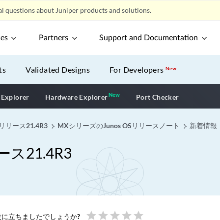
l questions about Juniper products and solutions.
ces
Partners
Support and Documentation
ts
Validated Designs
For Developers
New
New
New application
 Explorer
Hardware Explorer
Port Checker
リリース21.4R3
MXシリーズのJunos OSリリースノート
新着情報
ス21.4R3
star
star
star
star
star
に立ちましたでしょうか?