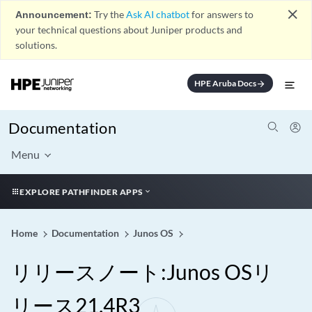
close
Announcement:
Try the
Ask AI chatbot
for answers to
your technical questions about Juniper products and
solutions.
HPE Aruba Docs
arrow_forward
Documentation
Menu
EXPLORE PATHFINDER APPS
Home
Documentation
Junos OS
リリースノート:Junos OSリ
リース21.4R3