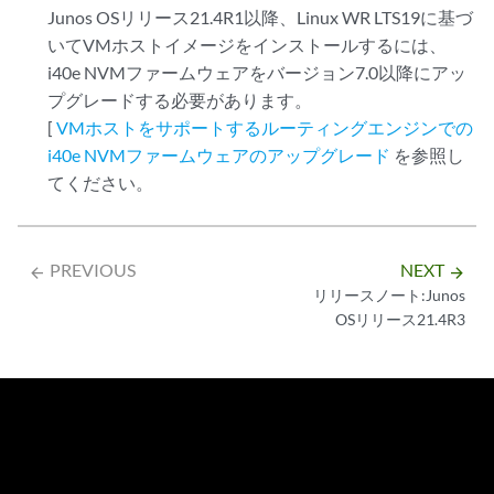
Junos OSリリース21.4R1以降、Linux WR LTS19に基づ
いてVMホストイメージをインストールするには、
i40e NVMファームウェアをバージョン7.0以降にアッ
プグレードする必要があります。
[
VMホストをサポートするルーティングエンジンでの
i40e NVMファームウェアのアップグレード
を参照し
てください。
PREVIOUS
NEXT
arrow_backward
arrow_forward
リリースノート:Junos
OSリリース21.4R3