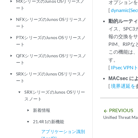
MXシリーズのJunos OSリリースノ
オプション
play_arrow
ート
[
dynamic(Secu
NFXシリーズのJunos OSリリースノ
play_arrow
動的ルーテ
ート
イス、SPC3
報の交換をサポ
PTXシリーズのJunos OSリリースノ
play_arrow
PIM、RI
ート
この機能は
QFXシリーズのJunos OSリリースノ
play_arrow
す。
ート
[
IPsec 
SRXシリーズのJunos OSリリースノ
play_arrow
MACsec 
ート
[
境界遅延を
SRXシリーズのJunos OSリリー
play_arrow
スノート
PREVIOUS
新着情報
arrow_backward
play_arrow
Unified Threat 
21.4R1の新機能
play_arrow
アプリケーション識別