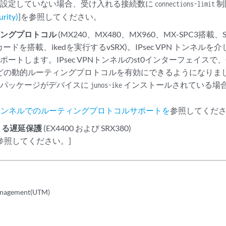
を設定していない場合、受け入れる接続数に
制
connections-limit
rity)
]を参照してください。
ィングプロトコル
(MX240、MX480、MX960、MX-SPC3搭載
カードを搭載、ikedを実行するvSRX)。IPsec VPN トンネ
ートします。IPsec VPNトンネルのst0インターフェイスで、O
Pなどの動的ルーティングプロトコルを有効にできるようになりま
、パッケージがデバイスに
インストールされている場
junos-ike
VPNトンネルでのルーティングプロトコルサポートを
参照してくださ
による遅延保護
(EX4400 および SRX380)
参照してください。]
Management(UTM)