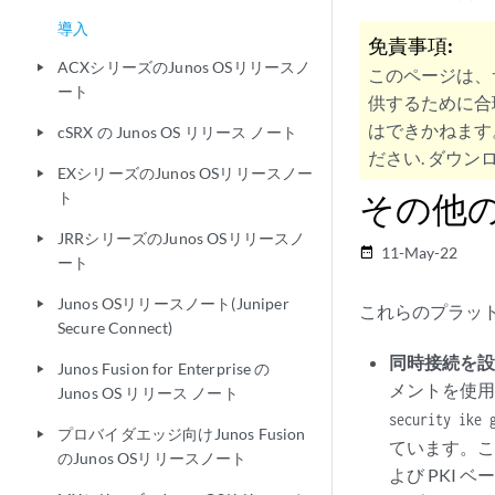
導入
免責事項:
ACXシリーズのJunos OSリリースノ
play_arrow
このページは、
ート
供するために合
はできかねます
cSRX の Junos OS リリース ノート
play_arrow
ださい. ダウンロ
EXシリーズのJunos OSリリースノー
play_arrow
その他
ト
JRRシリーズのJunos OSリリースノ
play_arrow
11-May-22
date_range
ート
Junos OSリリースノート(Juniper
play_arrow
これらのプラッ
Secure Connect)
同時接続を
Junos Fusion for Enterprise の
play_arrow
メントを使
Junos OS リリース ノート
security ike 
プロバイダエッジ向けJunos Fusion
play_arrow
ています。こ
のJunos OSリリースノート
よび PKI