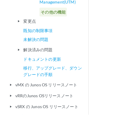
Management(UTM)
その他の機能
変更点
play_arrow
既知の制限事項
未解決の問題
解決済みの問題
play_arrow
ドキュメントの更新
移行、アップグレード、ダウン
グレードの手順
vMX の Junos OS リリースノート
play_arrow
vRRのJunos OSリリースノート
play_arrow
vSRX の Junos OS リリースノート
play_arrow
ライセンス
詳細情報の検索