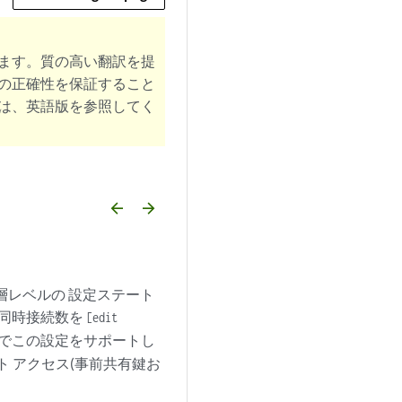
ます。質の高い翻訳を提
の正確性を保証すること
は、英語版を参照してく
arrow_backward
arrow_forward
)。階層レベルの 設定ステート
同時接続数を
[edit
両方でこの設定をサポートし
ト アクセス(事前共有鍵お