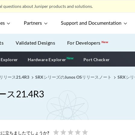
l questions about Juniper products and solutions.
ces
Partners
Support and Documentation
ts
Validated Designs
For Developers
New
New
New application
 Explorer
Hardware Explorer
Port Checker
リリース21.4R3
SRXシリーズのJunos OSリリースノート
SRXシリ
ス21.4R3
star
star
star
star
star
に立ちましたでしょうか?