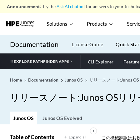
Announcement:
Try the
Ask AI chatbot
for answers to your technica
Solutions
Products
Servi
Documentation
License Guide
Quick Star
EXPLORE PATHFINDER APPS
CLI Explorer
Feature
Home
Documentation
Junos OS
リリースノート:Junos OS
リリースノート:Junos OSリリー
Junos OS
Junos OS Evolved
keyboard_arrow_left
Table of Contents
Expand all
この機械翻訳はお役