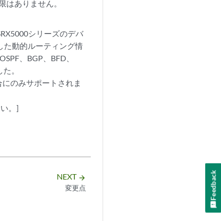
限はありません。
、SRX5000シリーズのデバ
ルを介した動的ルーティング情
SPF、BGP、BFD、
した。
合にのみサポートされま
い。]
Feedback
NEXT
arrow_forward
変更点