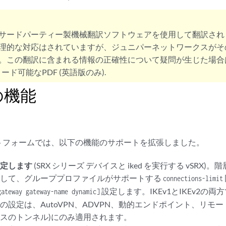
サードパーティー製機械翻訳ソフトウェアを使用して翻訳され
理的な対応はされていますが、ジュニパーネットワークスがそ
。この翻訳に含まれる情報の正確性について疑問が生じた場合
ード可能なPDF (英語版のみ).
の機能
トフォームでは、以下の機能のサポートを拡張しました。
設定します
(SRX シリーズ デバイスと iked を実行する vSRX
用して、グループプロファイルがサポートする
connections-limit
設定します。IKEv1とIKEv2の
gateway gateway-name dynamic]
の設定は、AutoVPN、ADVPN、動的エンドポイント、リモー
 ベースのトンネル)にのみ適用されます。