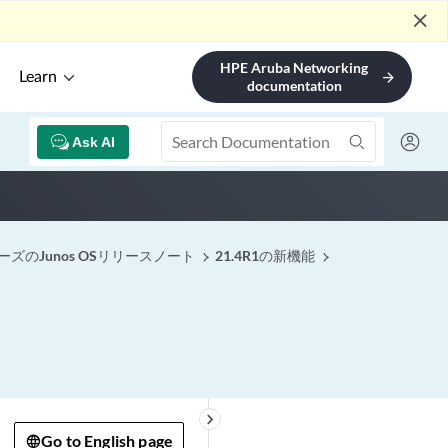
close
HPE Aruba Networking
Learn
arrow_forward
documentation
Ask AI
ーズのJunos OSリリースノート
21.4R1の新機能
keyboard_arrow_right
Go to English page