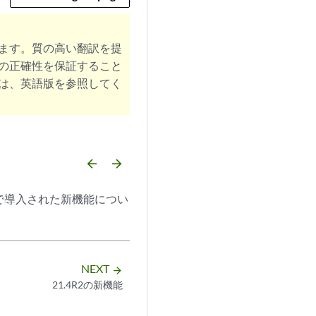
ます。質の高い翻訳を提
の正確性を保証すること
は、英語版を参照してく
arrow_backward
arrow_forward
スで導入された新機能につい
NEXT
arrow_forward
21.4R2の新機能