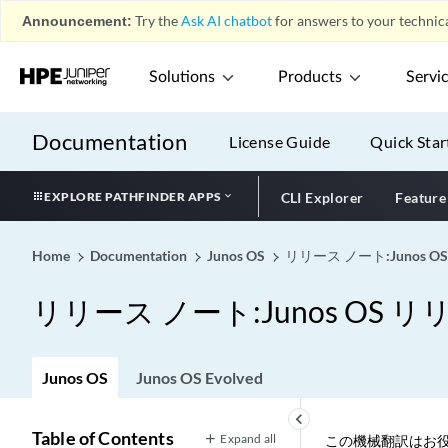
Announcement:
Try the
Ask AI chatbot
for answers to your technica
Solutions
Products
Servi
Documentation
License Guide
Quick Star
EXPLORE PATHFINDER APPS
CLI Explorer
Feature
Home
Documentation
Junos OS
リリース ノート:Junos OS
リリース ノート:Junos OS リリ
Junos OS
Junos OS Evolved
keyboard_arrow_left
Table of Contents
Expand all
この機械翻訳はお役