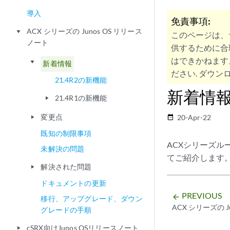
導入
免責事項:
ACX シリーズの Junos OS リリース
play_arrow
このページは、
ノート
供するために合
はできかねます
play_arrow
新着情報
ださい. ダウンロ
21.4R2の新機能
新着情
21.4R1の新機能
play_arrow
変更点
20-Apr-22
date_range
play_arrow
既知の制限事項
ACXシリーズル
未解決の問題
てご紹介します
解決された問題
play_arrow
ドキュメントの更新
PREVIOUS
arrow_backward
移行、アップグレード、ダウン
ACX シリーズの J
グレードの手順
cSRX向けJunos OSリリースノート
play_arrow