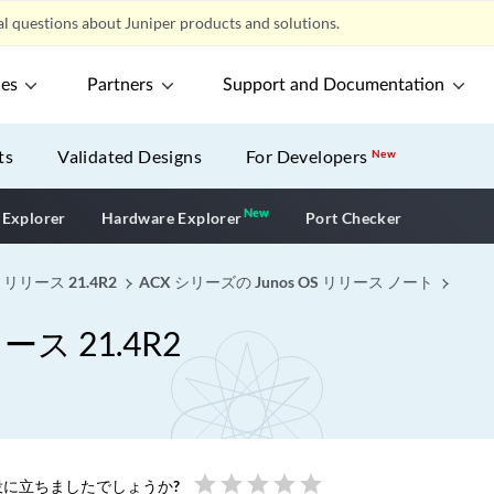
l questions about Juniper products and solutions.
ces
Partners
Support and Documentation
ts
Validated Designs
For Developers
New
New
New application
 Explorer
Hardware Explorer
Port Checker
 リリース 21.4R2
ACX シリーズの Junos OS リリース ノート
ース 21.4R2
star
star
star
star
star
に立ちましたでしょうか?