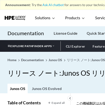
Announcement:
Try the
Ask AI chatbot
for answers to your technica
Solutions
Products
Servi
Documentation
License Guide
Quick Star
EXPLORE PATHFINDER APPS
CLI Explorer
Feature
Home
Documentation
Junos OS
リリース ノート:Junos OS
リリース ノート:Junos OS リリ
Junos OS
Junos OS Evolved
keyboard_arrow_left
Table of Contents
Expand all
この機械翻訳はお役