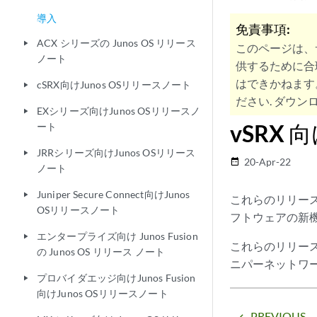
導入
免責事項:
ACX シリーズの Junos OS リリース
play_arrow
このページは、
ノート
供するために合
はできかねます
cSRX向けJunos OSリリースノート
play_arrow
ださい. ダウンロ
EXシリーズ向けJunos OSリリースノ
play_arrow
vSRX 
ート
JRRシリーズ向けJunos OSリリース
play_arrow
20-Apr-22
date_range
ノート
Juniper Secure Connect向けJunos
play_arrow
これらのリリース 
OSリリースノート
フトウェアの新
エンタープライズ向け Junos Fusion
play_arrow
これらのリリー
の Junos OS リリース ノート
ニパーネットワー
プロバイダエッジ向けJunos Fusion
play_arrow
向けJunos OSリリースノート
PREVIOUS