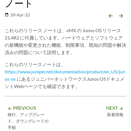
ノート
20-Apr-22
date_range
arrow_backward
arrow_forward
これらのリリース ノートは、vMX の Junos OS リリース
21.4R2 に付属しています。ハードウェアとソフトウェア
の新機能や変更された機能、制限事項、既知の問題や解決
済みの問題について説明します。
これらのリリースノートは、
https://www.juniper.net/documentation/product/en_US/jun
os-os
にあるジュニパーネットワークスJunos OSドキュメ
ントWebページでも確認できます。
PREVIOUS
NEXT
arrow_backward
arrow_forward
移行、アップグレー
新着情報
ド、ダウングレードの
手順