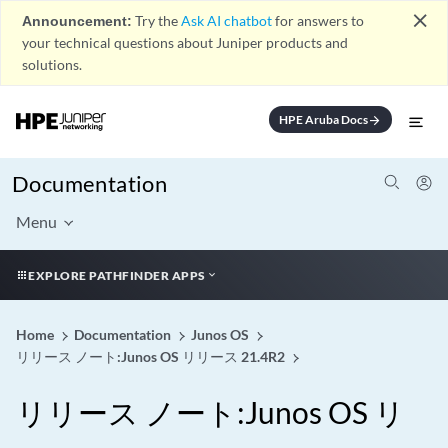
close
Announcement:
Try the
Ask AI chatbot
for answers to
your technical questions about Juniper products and
solutions.
HPE Aruba Docs
arrow_forward
Documentation
Menu
EXPLORE PATHFINDER APPS
Home
Documentation
Junos OS
リリース ノート:Junos OS リリース 21.4R2
リリース ノート:Junos OS リ