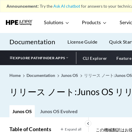
Announcement:
Try the
Ask AI chatbot
for answers to your technica
Solutions
Products
Servi
Documentation
License Guide
Quick Star
EXPLORE PATHFINDER APPS
CLI Explorer
Feature
Home
Documentation
Junos OS
リリース ノート:Junos OS
リリース ノート:Junos OS リリ
Junos OS
Junos OS Evolved
keyboard_arrow_left
Table of Contents
Expand all
この機械翻訳はお役