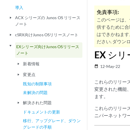
導入
免責事項:
ACX シリーズの Junos OS リリース
play_arrow
このページは、
ノート
供するために合
はできかねます
cSRX向けJunos OSリリースノート
play_arrow
ださい. ダウンロ
play_arrow
EXシリーズ向けJunos OSリリース
EX シリ
ノート
新着情報
play_arrow
12-May-22
date_range
変更点
play_arrow
これらのリリース 
既知の制限事項
変更された機能
未解決の問題
ます。
解決された問題
play_arrow
これらのリリー
ドキュメントの更新
ニパーネットワー
移行、アップグレード、ダウン
グレードの手順