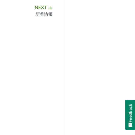
NEXT
arrow_forward
新着情報
Feedback