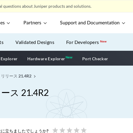
l questions about Juniper products and solutions.
ces
Partners
Support and Documentation
ts
Validated Designs
For Developers
New
New
New application
 Explorer
Hardware Explorer
Port Checker
 リリース 21.4R2
ース 21.4R2
star
star
star
star
star
に立ちましたでしょうか?