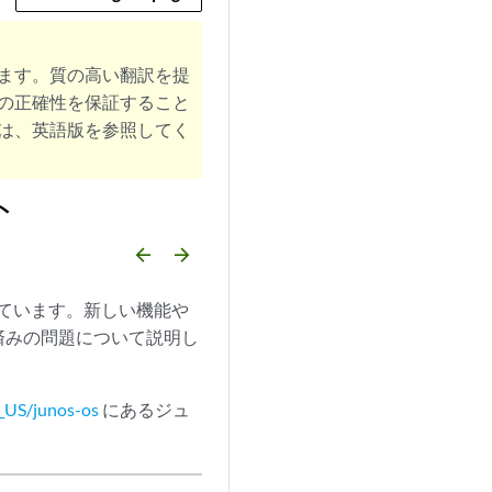
ます。質の高い翻訳を提
の正確性を保証すること
は、英語版を参照してく
ト
arrow_backward
arrow_forward
付属しています。新しい機能や
済みの問題について説明し
_US/junos-os
にあるジュ