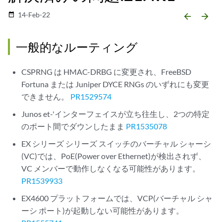
14-Feb-22
date_range
arrow_backward
arrow_forward
一般的なルーティング
CSPRNG は HMAC-DRBG に変更され、FreeBSD
Fortuna または Juniper DYCE RNGs のいずれにも変更
できません。
PR1529574
Junos et-'インターフェイスが立ち往生し、2つの特定
のポート間でダウンしたまま
PR1535078
EX シリーズ シリーズ スイッチのバーチャル シャーシ
(VC)では、PoE(Power over Ethernet)が検出されず、
VC メンバーで動作しなくなる可能性があります。
PR1539933
EX4600 プラットフォームでは、VCP(バーチャル シャ
ーシ ポート)が起動しない可能性があります。