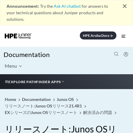
close
Announcement:
Try the
Ask AI chatbot
for answers to
your technical questions about Juniper products and
solutions.
HPE Aruba Docs
arrow_forward
Documentation
Menu
EXPLORE PATHFINDER APPS
Home
Documentation
Junos OS
リリースノート:Junos OSリリース21.4R1
EXシリーズのJunos OSリリースノート
解決済みの問題
リリースノート:Junos OSリ