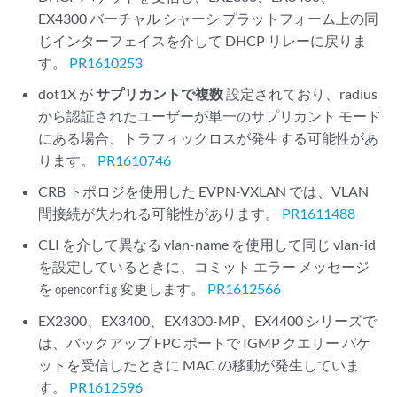
EX4300 バーチャル シャーシ プラットフォーム上の同
じインターフェイスを介して DHCP リレーに戻りま
す。
PR1610253
dot1X が
サプリカントで複数
設定されており、radius
から認証されたユーザーが単一のサプリカント モード
にある場合、トラフィックロスが発生する可能性があ
ります。
PR1610746
CRB トポロジを使用した EVPN-VXLAN では、VLAN
間接続が失われる可能性があります。
PR1611488
CLI を介して異なる vlan-name を使用して同じ vlan-id
を設定しているときに、コミット エラー メッセージ
を
変更します。
PR1612566
openconfig
EX2300、EX3400、EX4300-MP、EX4400 シリーズで
は、バックアップ FPC ポートで IGMP クエリー パケ
ットを受信したときに MAC の移動が発生していま
す。
PR1612596