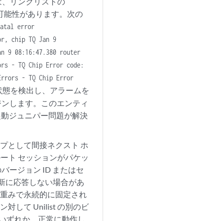
ームでは、リンクリストの
する可能性があります。次の
Fatal error
or, chip TQ Jan 9
an 9 08:16:47.380 router
ors - TQ Chip Error code:
Errors - TQ Chip Error
状態を検出し、アラームを
ジンします。このエンティ
再起動ジュニパー問題が解決
タイプとして間接ネクスト ホ
再ルート セッションがパケッ
ージョン ID またはセ
の更新に応答しない場合があ
いう重みで永続的に固定され
 Unilist の別のビ
Rのいずれか、正常に動作し