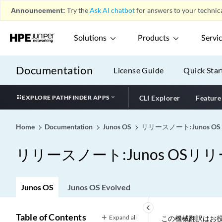
Announcement:
Try the
Ask AI chatbot
for answers to your technica
Solutions
Products
Servi
Documentation
License Guide
Quick Star
EXPLORE PATHFINDER APPS
CLI Explorer
Feature
Home
Documentation
Junos OS
リリースノート:Junos OS
リリースノート:Junos OSリリー
Junos OS
Junos OS Evolved
keyboard_arrow_left
Table of Contents
Expand all
この機械翻訳はお役