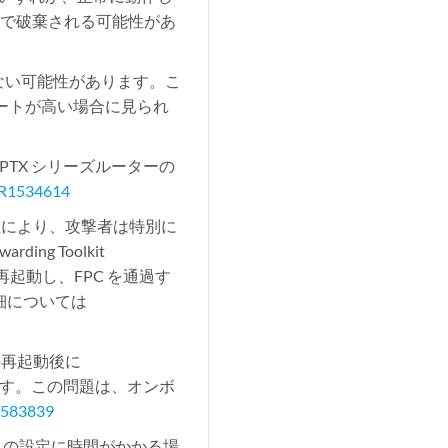
音で破棄される可能性があ
ていない可能性があります。こ
レートが高い場合に見られ
PTX シリーズルーターの
R1534614
脆弱性により、攻撃者は特別に
g Toolkit
シュして再起動し、FPC を通過す
細については
スの再起動後に
す。この問題は、オンボ
583839
スの設定に時間がかかる場