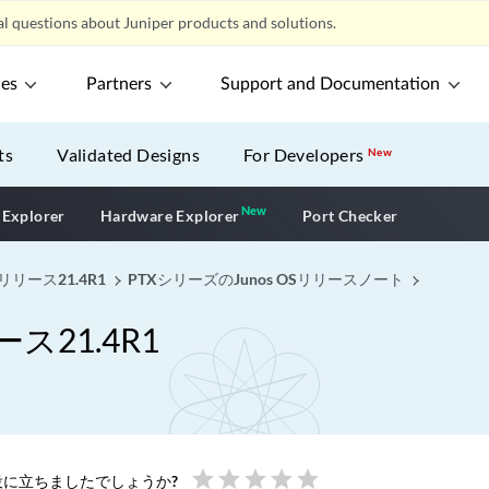
l questions about Juniper products and solutions.
ces
Partners
Support and Documentation
ts
Validated Designs
For Developers
New
New
New application
 Explorer
Hardware Explorer
Port Checker
リリース21.4R1
PTXシリーズのJunos OSリリースノート
ス21.4R1
star
star
star
star
star
に立ちましたでしょうか?