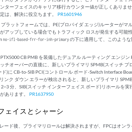
ンターフェイスのキャリア移行カウンター値が正しくありませ
設定は、解決に役立ちます。
PR1601946
TX プラットフォームでは、PE(プロバイダ エッジ)ルーターが
がアップしている場合でもトラフィック ロスが発生する可能
on
の下に適用して、このような
no-ifl-based-frr-for-inh-primary
 PTX5000 CB PMB を装備したデュアル ルーティング エンジン 
ッチオーバーの直後に、新しいプライマリ SPMB(スイッチ プ
に CB-to-SIB PCI(コントロール ボード-Switch Interface Board 
nnect)リンク ダウン エラーが検出されると、新しいプライマリ SP
 2~3 分、SIB(スイッチ インターフェイス ボード)リホール
性があります。
PR1637950
フェイスとシャーシ
グレード後、プライマリロールは解決されますが、FPCはオン