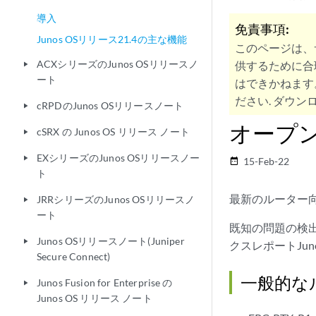
導入
免責事項:
Junos OSリリース21.4の主な機能
このページは、
ACXシリーズのJunos OSリリースノ
供するために合
play_arrow
ート
はできかねます
ださい. ダウンロ
cRPDのJunos OSリリースノート
play_arrow
オープ
cSRX の Junos OS リリース ノート
play_arrow
EXシリーズのJunos OSリリースノー
play_arrow
15-Feb-22
date_range
ト
最新のルーター向けR
JRRシリーズのJunos OSリリースノ
play_arrow
ート
既知の問題の検出
Junos OSリリースノート(Juniper
play_arrow
クスレポートJun
Secure Connect)
一般的な
Junos Fusion for Enterprise の
play_arrow
Junos OS リリース ノート