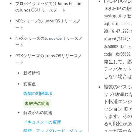
FPC-PTX-
プロバイダエッジ向けJunos Fusion
play_arrow
TQCHIP
のJunos OSリリースノート
syslog 
MXシリーズのJunos OSリリースノ
play_arrow
pqt_min_free_
ート
08:16:47.295 
NFXシリーズのJunos OSリリースノ
alarmd[2427]:
play_arrow
ート
0x50002 Jan 9
code: 0x50002
PTXシリーズのJunos OSリリースノ
play_arrow
発生して、影
ート
ティパケット
新着情報
play_arrow
しない場合
変更点
play_arrow
複数のパス シ
既知の制限事項
ップ(Unil
ト転送エンジ
未解決の問題
ッション I
解決済みの問題
play_arrow
ります。その結
ドキュメントの更新
る可能性があ
ューが表示さ
移行、アップグレード、ダウン