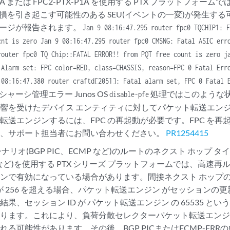
P1-A または FPC2-PTX-P1A を使用する PTX プラットフォ
 の破損を引き起こす可能性のある SEU(イベントの一変)が発生
メッセージが報告されます。
Jan 9 08:16:47.295 router fpc0 TQCHIP1: 
cnt is zero Jan 9 08:16:47.295 router fpc0 CMSNG: Fatal ASIC err
router fpc0 TQ Chip::FATAL ERROR!! from PQT free count is zero j
 Alarm set: FPC color=RED, class=CHASSIS, reason=FPC 0 Fatal Err
 08:16:47.380 router craftd[2051]: Fatal alarm set, FPC 0 Fatal 
シャーシ管理エラー Junos OS
処理ではこのような
disable-pfe
響を受けたデバイス エンティティに対してパケット転送エン
転送エンジンするには、FPC の再起動が必要です。FPC を
は、サポート担当者にお問い合わせください。
PR1254415
ナリオ(BGP PIC、ECMP など)のルートのネクスト ホップ 
ist など)を使用する PTX シリーズ プラットフォームでは、高速
ンで有効になっている場合があります。間接ネクスト ホップのバ
D が 256 を超える場合、パケット転送エンジン がセッション
果、セッション ID が パケット転送エンジン の 65535 と
ります。これにより、負荷分散セレクターパケット転送エンジン対して
れる可能性があります。その後、BGP PICまたはECMP-FR