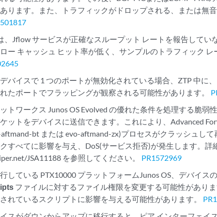
があります。また、トラフィックがドロップされる、または無
501817
osでは、Jflow サービスが正確なスループット レートを報告し
ロー キャッシュ ヒット率が低く、サンプルのトラフィック 
02645
デバイスで 1 つのポートが無効化されている場合、ZTP 中に、
されたポートでフラッピングが観察される可能性があります。
P
トワークス Junos OS Evolved の優れた条件を処理する
トをデバイスに送信できます。これにより、Advanced Forwardin
evo-aftmand-bt または evo-aftmand-zx)プロセスがクラッ
クすべてに影響を与え、DoS(サービス拒否)が発生します。詳
.juniper.net/JSA11188 を参照してください。
PR1572969
している PTX10000 プラットフォームJunos OS、デバイ
ipts
ファイルに対するファイル権限を変更する可能性がありま
行されているスクリプトに影響を与える可能性があります。
PR1
イスがダウンからアップに移行すると、ピア インターフェイ