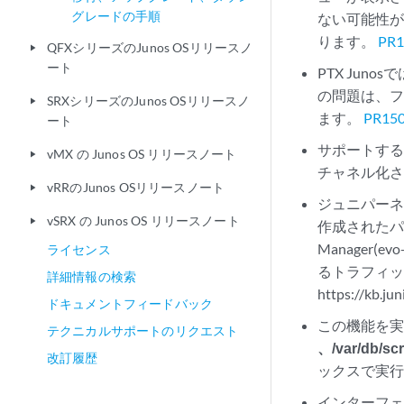
グレードの手順
ない可能性
ります。
PR1
QFXシリーズのJunos OSリリースノ
play_arrow
ート
PTX Jun
の問題は、フ
SRXシリーズのJunos OSリリースノ
play_arrow
ます。
PR15
ート
サポートする
vMX の Junos OS リリースノート
play_arrow
チャネル化
vRRのJunos OSリリースノート
play_arrow
ジュニパーネッ
vSRX の Junos OS リリースノート
play_arrow
作成されたパケッ
Manager(
ライセンス
るトラフィッ
詳細情報の検索
https://kb
ドキュメントフィードバック
この機能を実行
テクニカルサポートのリクエスト
、/var/db/scr
改訂履歴
ックスで実
インターフェ