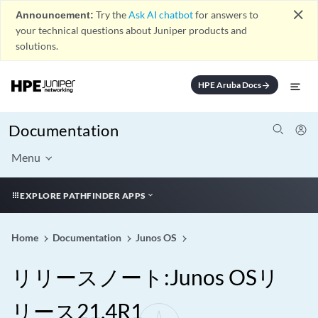
close
Announcement:
Try the
Ask AI chatbot
for answers to
your technical questions about Juniper products and
solutions.
HPE Aruba Docs
arrow_forward
Documentation
Menu
EXPLORE PATHFINDER APPS
Home
Documentation
Junos OS
リリースノート:Junos OSリ
リース21.4R1