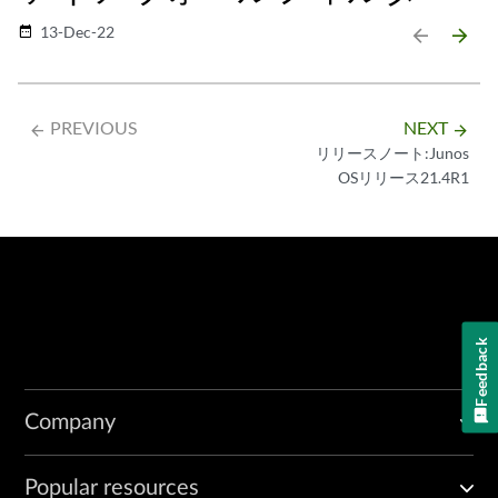
13-Dec-22
date_range
arrow_backward
arrow_forward
PREVIOUS
NEXT
arrow_backward
arrow_forward
リリースノート:Junos
OSリリース21.4R1
Feedback
Company
Popular resources