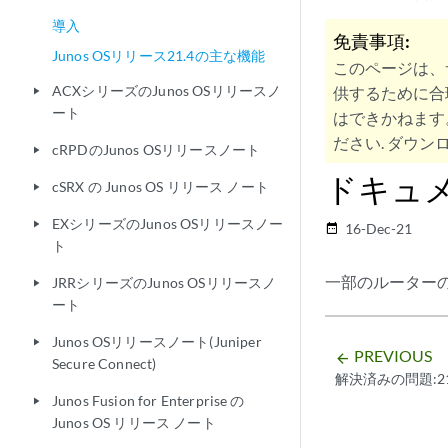
導入
免責事項:
Junos OSリリース21.4の主な機能
このページは、
ACXシリーズのJunos OSリリースノ
供するために合
play_arrow
ート
はできかねます
ださい. ダウンロ
cRPDのJunos OSリリースノート
play_arrow
ドキュ
cSRX の Junos OS リリース ノート
play_arrow
EXシリーズのJunos OSリリースノー
play_arrow
16-Dec-21
date_range
ト
一部のルーターのリ
JRRシリーズのJunos OSリリースノ
play_arrow
ート
Junos OSリリースノート(Juniper
play_arrow
PREVIOUS
arrow_backward
Secure Connect)
解決済みの問題:21
Junos Fusion for Enterprise の
play_arrow
Junos OS リリース ノート