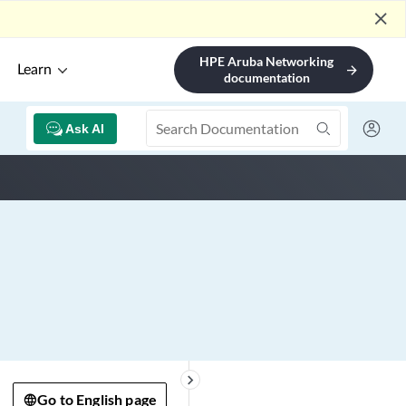
close
HPE Aruba Networking
Learn
arrow_forward
documentation
Ask AI
keyboard_arrow_right
Go to English page