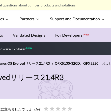
l questions about Juniper products and solutions.
ces
Partners
Support and Documentation
ts
Validated Designs
For Developers
New
New
New application
dware Explorer
s OS Evolvedリリース21.4R3
QFX5130-32CD、QFX5220、およ
vedリリース21.4R3
star
star
star
star
star
に立ちましたでしょうか?