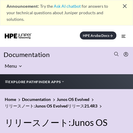
close
Announcement:
Try the
Ask AI chatbot
for answers to
your technical questions about Juniper products and
solutions.
HPE Aruba Docs
arrow_forward
Documentation
Menu
EXPLORE PATHFINDER APPS
Home
Documentation
Junos OS Evolved
リリースノート:Junos OS Evolvedリリース21.4R3
リリースノート:Junos OS