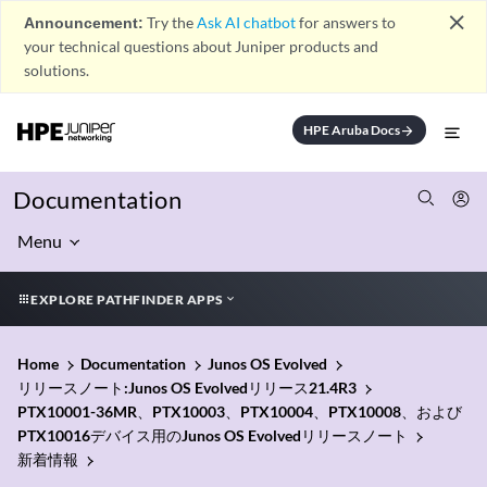
close
Announcement:
Try the
Ask AI chatbot
for answers to
your technical questions about Juniper products and
solutions.
HPE Aruba Docs
arrow_forward
Documentation
Menu
EXPLORE PATHFINDER APPS
Home
Documentation
Junos OS Evolved
リリースノート:Junos OS Evolvedリリース21.4R3
PTX10001-36MR、PTX10003、PTX10004、PTX10008、および
PTX10016デバイス用のJunos OS Evolvedリリースノート
新着情報