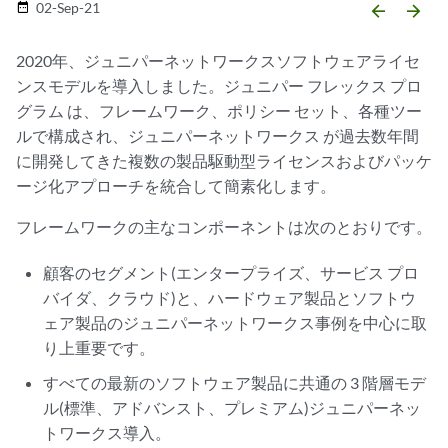
02-Sep-21
date_range
arrow_backward
arrow_forward
2020年、ジュニパーネットワークスソフトウェアライセ
ンスモデルを導入しました。ジュニパー フレックス プロ
グラム は、フレームワーク、ポリシー セット、各種ツー
ルで構成され、ジュニパーネットワークス が過去数年間
に開発してきた複数の製品駆動型ライセンスおよびパッケ
ージ化アプローチを統合して簡素化します。
フレームワークの主なコンポーネントは次のとおりです。
顧客のセグメント(エンタープライズ、サービス プロ
バイダ、クラウド)と、ハードウェア製品とソフトウ
ェア製品のジュニパーネットワークス事例を中心に取
り上重要です。
すべての最新のソフトウェア製品に共通の 3 階層モデ
ル(標準、アドバンスト、プレミアム)ジュニパーネッ
トワークス導入。