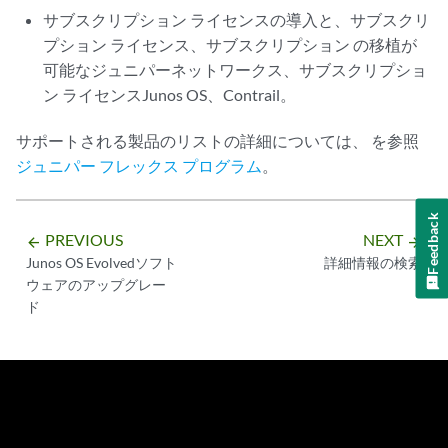
サブスクリプション ライセンスの導入と、サブスクリ
プション ライセンス、サブスクリプション の移植が
可能なジュニパーネットワークス、サブスクリプショ
ン ライセンスJunos OS、Contrail。
サポートされる製品のリストの詳細については、 を参照
ジュニパー フレックス プログラム
。
Feedback
PREVIOUS
NEXT
arrow_backward
arrow_forward
Junos OS Evolvedソフト
詳細情報の検索
ウェアのアップグレー
ド