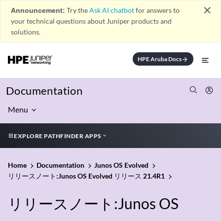
close
Announcement:
Try the
Ask AI chatbot
for answers to
your technical questions about Juniper products and
solutions.
HPE Aruba Docs
arrow_forward
Documentation
Menu
EXPLORE PATHFINDER APPS
Home
Documentation
Junos OS Evolved
リリースノート:Junos OS Evolved リリース 21.4R1
リリースノート:Junos OS