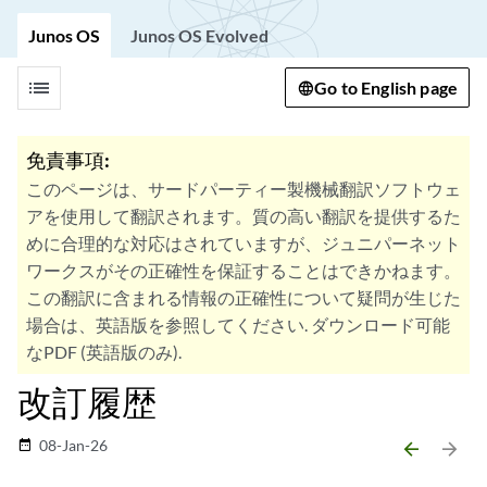
Junos OS
Junos OS Evolved
list
Go to English page
免責事項:
このページは、サードパーティー製機械翻訳ソフトウェ
アを使用して翻訳されます。質の高い翻訳を提供するた
めに合理的な対応はされていますが、ジュニパーネット
ワークスがその正確性を保証することはできかねます。
この翻訳に含まれる情報の正確性について疑問が生じた
場合は、英語版を参照してください. ダウンロード可能
なPDF (英語版のみ).
改訂履歴
08-Jan-26
date_range
arrow_backward
arrow_forward