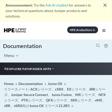
close
Announcement:
Try the
Ask AI chatbot
for answers to
your technical questions about Juniper products and
solutions.
HPE Aruba Docs
arrow_forward
Documentation
Menu
EXPLORE PATHFINDER APPS
Home
Documentation
Junos OS
リリースノート: ACXシリーズ、cSRX、EXシリーズ、JRRシリー
ズ、Juniper Secure Connect、Junos Fusion、MXシリーズ、NFX
シリーズ、PTXシリーズ、QFXシリーズ、SRXシリーズ、vMX、
vRR、vSRX向けJunos OS リリース21.2R3